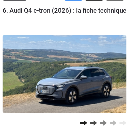
Flottes
6. Audi Q4 e-tron (2026) : la fiche technique
Auto
Services
Forum
Moto
Marques