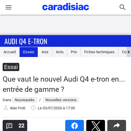
Connexion / Inscription
AUDI Q4 E-TRON
Accueil
Accueil
Essais
Avis
Actu
Prix
Fiches techniques
Cote
Actu
Essai
Essais
Que vaut le nouvel Audi Q4 e-tron en...
Guide
entrée de gamme ?
d'achat
Dans
Nouveautés
/
Nouvelles versions
Electriques
Alan Froli
Le 03/07/2026
à 17:00
Utilitaires
22