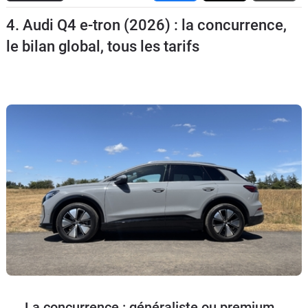
Flottes
4. Audi Q4 e-tron (2026) : la concurrence,
Auto
le bilan global, tous les tarifs
Services
Forum
Moto
Marques
La concurrence : généraliste ou premium…