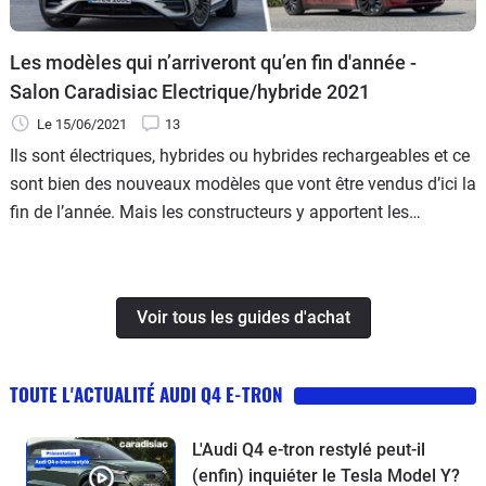
Les modèles qui n’arriveront qu’en fin d'année -
Salon Caradisiac Electrique/hybride 2021
Le 15/06/2021
13
Ils sont électriques, hybrides ou hybrides rechargeables et ce
sont bien des nouveaux modèles que vont être vendus d’ici la
fin de l’année. Mais les constructeurs y apportent les
dernières modifications, dans le secret, à l’abri des regards.
Tour d’horizon de ces autos pour l’instant invisibles.
Voir tous les guides d'achat
TOUTE L'ACTUALITÉ AUDI Q4 E-TRON
L'Audi Q4 e-tron restylé peut-il
(enfin) inquiéter le Tesla Model Y?