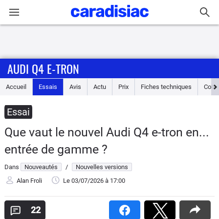
Connexion / Inscription
AUDI Q4 E-TRON
Accueil
Accueil
Essais
Avis
Actu
Prix
Fiches techniques
Cote
Actu
Essai
Essais
Que vaut le nouvel Audi Q4 e-tron en...
Guide
entrée de gamme ?
d'achat
Dans
Nouveautés
/
Nouvelles versions
Electriques
Alan Froli
Le 03/07/2026
à 17:00
Utilitaires
22