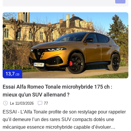
Flottes
Auto
Services
Forum
Moto
13,7
Marques
/20
Essai Alfa Romeo Tonale microhybride 175 ch :
mieux qu'un SUV allemand ?
Le 11/03/2026
77
ESSAI - L’Alfa Tonale profite de son restylage pour rappeler
qu’il demeure l’un des rares SUV compacts dotés une
mécanique essence microhybride capable d’évoluer