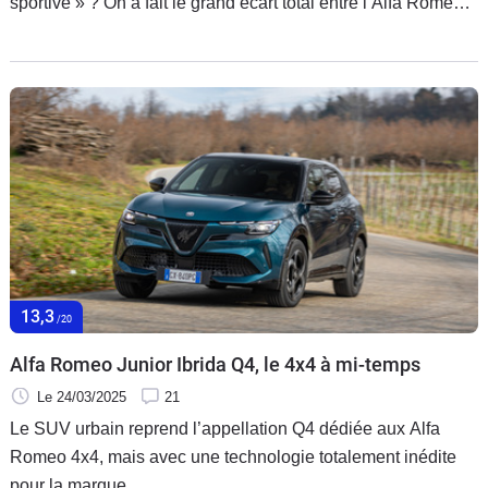
sportive » ? On a fait le grand écart total entre l’Alfa Romeo
Giulia essence et la Tesla Model 3 Performance électrique,
dans un match qui ne se jouera de toute façon plus en
France à cause du malus écologique national qui étrille
l’Italienne. Elle se fait aussi humilier en performances par
l’Américaine, et pourtant…
13,3
/20
Alfa Romeo Junior Ibrida Q4, le 4x4 à mi-temps
Le 24/03/2025
21
Le SUV urbain reprend l’appellation Q4 dédiée aux Alfa
Romeo 4x4, mais avec une technologie totalement inédite
pour la marque.