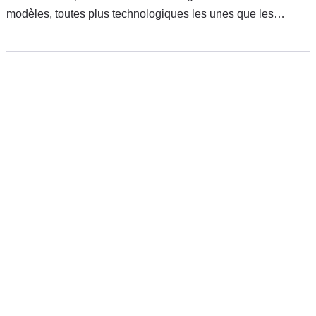
modèles, toutes plus technologiques les unes que les
autres. En 2025, conduire l’une de ces autos permet au
moins de se rappeler à quel point le simple plaisir de se
retrouver aux commandes d’une bonne familiale aux
tendances sportives "traditionnelles" peut rester déterminant.
Mais ces qualités semblent n'interesser personne !