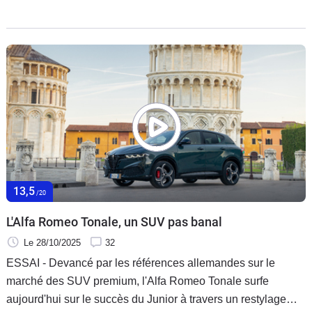
épisodiquement en tout électrique pour plus de sobriété.
Une mécanique qui annonce désormais sa puissance
cumulée, coquette avec 175 ch. De quoi faire frémir la
concurrence allemande, du moins en théorie…
13,5
/20
L'Alfa Romeo Tonale, un SUV pas banal
Le 28/10/2025
32
ESSAI - Devancé par les références allemandes sur le
marché des SUV premium, l'Alfa Romeo Tonale surfe
aujourd'hui sur le succès du Junior à travers un restylage