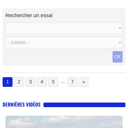
Essai de la motorisation la plus vendue, à savoir le 2.2 160
ch.
Rechercher un essai
OK
...
1
2
3
4
5
7
»
(current)
DERNIÈRES VIDÉOS