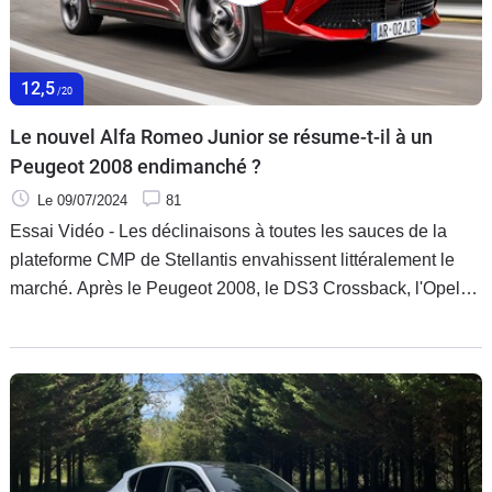
12,5
/20
Le nouvel Alfa Romeo Junior se résume-t-il à un
Peugeot 2008 endimanché ?
Le 09/07/2024
81
Essai Vidéo - Les déclinaisons à toutes les sauces de la
plateforme CMP de Stellantis envahissent littéralement le
marché. Après le Peugeot 2008, le DS3 Crossback, l'Opel
Mokka et le Jeep Avenger, pour ne citer que les SUV, voici
l'Alfa Romeo Junior. Caradisiac a voulu savoir ce qu'apporte
vraiment l'Italien, hormis une puissance élevée de 280 ch
dans sa version électrique Veloce…