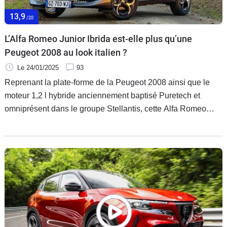
13,9
/20
L’Alfa Romeo Junior Ibrida est-elle plus qu’une
Peugeot 2008 au look italien ?
Le 24/01/2025
93
Reprenant la plate-forme de la Peugeot 2008 ainsi que le
moteur 1,2 l hybride anciennement baptisé Puretech et
omniprésent dans le groupe Stellantis, cette Alfa Romeo
parvient-elle à se distinguer de ses cousines techniques
autrement que par son style ? Réponse avec l’Ibrida en
version de base.