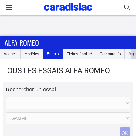
Connexion / Inscription
ALFA ROMEO
Accueil
Accueil
Modèles
Essais
Fiches fiabilité
Comparatifs
Avi
Actu
TOUS LES ESSAIS ALFA ROMEO
Essais
Rechercher un essai
Guide
d'achat
Electriques
Utilitaires
OK