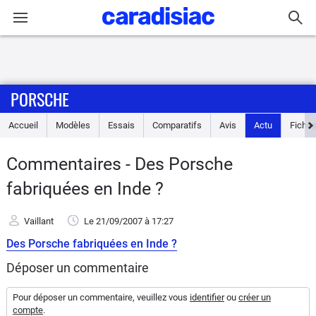
Connexion / Inscription
PORSCHE
Accueil
Accueil
Modèles
Essais
Comparatifs
Avis
Actu
Fiches
Actu
Commentaires - Des Porsche
Essais
fabriquées en Inde ?
Guide
Vaillant
Le 21/09/2007
à 17:27
d'achat
Des Porsche fabriquées en Inde ?
Electriques
Déposer un commentaire
Utilitaires
Pour déposer un commentaire, veuillez vous
identifier
ou
créer un
compte
.