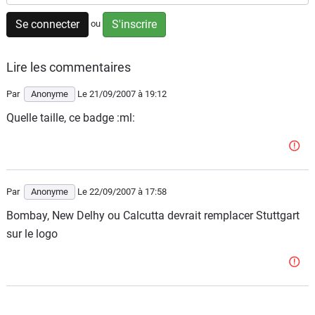
Flottes
Se connecter
S'inscrire
ou
Auto
Lire les commentaires
Services
Par
Anonyme
Le 21/09/2007
à 19:12
Forum
Quelle taille, ce badge :ml:
Moto
Marques
Par
Anonyme
Le 22/09/2007
à 17:58
Bombay, New Delhy ou Calcutta devrait remplacer Stuttgart
sur le logo