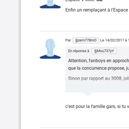
Enfin un remplaçant à l'Espace
Par
§zem778mO
Le 14/02/2017
à 
En réponse à
§Mou737yY
Attention, fanboys en approch
que la concurrence propose, ju
Sinon par rapport au 3008, jo
là ça fait un gros cul disgraci
c'est pour la famille gars, si tu