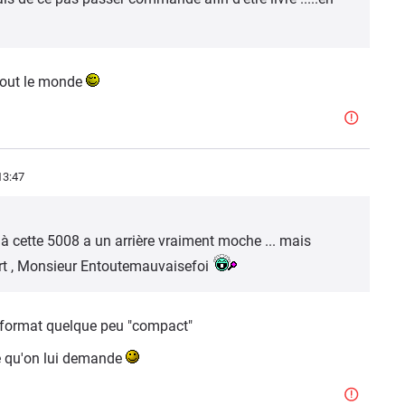
r tout le monde
13:47
là cette 5008 a un arrière vraiment moche ... mais
ert , Monsieur Entoutemauvaisefoi
n format quelque peu "compact"
 ce qu'on lui demande