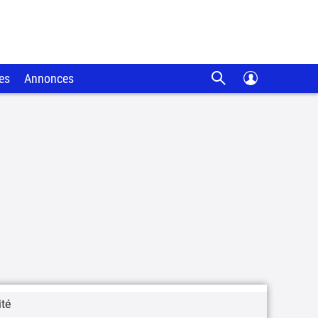
es
Annonces
ité