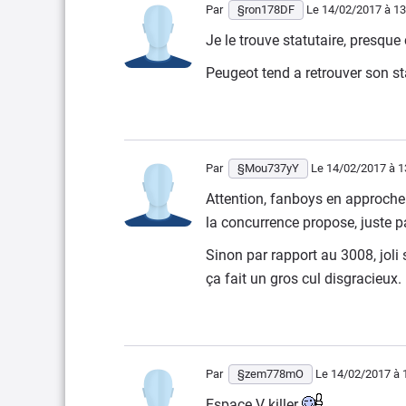
Par
§ron178DF
Le 14/02/2017
à 13
Je le trouve statutaire, presque
Peugeot tend a retrouver son st
Par
§Mou737yY
Le 14/02/2017
à 1
Attention, fanboys en approche 
la concurrence propose, juste p
Sinon par rapport au 3008, joli
ça fait un gros cul disgracieux.
Par
§zem778mO
Le 14/02/2017
à 
Espace V killer