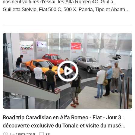
nos neuf voitures d'essai, les Alfa Romeo 4C, Giulia,
Guilietta Stelvio, Fiat 500 C, 500 X, Panda, Tipo et Abarth
124, intimidées à l'idée d'aller rendre visite à la marque la
plus prestigieuse du monde, Ferrari.
Road trip Caradisiac en Alfa Romeo - Fiat - Jour 3 :
découverte exclusive du Tonale et visite du musée
Alfa Romeo
Le 18/07/2019
33