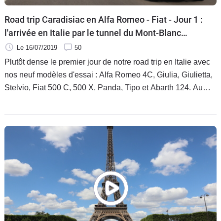
Road trip Caradisiac en Alfa Romeo - Fiat - Jour 1 :
l'arrivée en Italie par le tunnel du Mont-Blanc
(vidéo)
Le 16/07/2019
50
Plutôt dense le premier jour de notre road trip en Italie avec
nos neuf modèles d'essai : Alfa Romeo 4C, Giulia, Giulietta,
Stelvio, Fiat 500 C, 500 X, Panda, Tipo et Abarth 124. Au
programme : près de 800 kilomètres pour rejoindre Turin via
la fameux tunnel du Mont-Blanc. L'occasion de se mettre en
jambe et de constater si besoin était à quel point nos
montures étaient différentes.