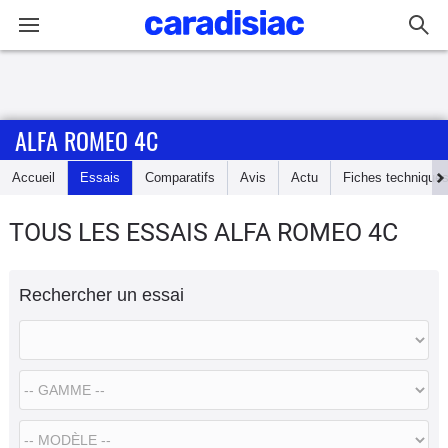
Connexion / Inscription
ALFA ROMEO 4C
Accueil
Accueil
Essais
Comparatifs
Avis
Actu
Fiches technique
Actu
TOUS LES ESSAIS ALFA ROMEO 4C
Essais
Rechercher un essai
Guide
d'achat
Electriques
Utilitaires