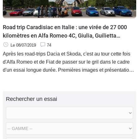
Road trip Caradisiac en Italie : une virée de 27 000
kilomètres en Alfa Romeo 4C, Giulia, Guilietta
Stelvio, Fiat 500 C, 500 X, Panda, Tipo et Abarth
Le 08/07/2019
74
124
Après les road-trips Dacia et Skoda, c'est au tour cette fois
d'Alfa Romeo et de Fiat de passer sur le gril dans le cadre
d'un essai longue durée. Premières images et présentation
de la troupe, voitures et journalistes, avant la publication
d'une longue série de reportages qui animeront tout l'été sur
Caradisiac.
Rechercher un essai