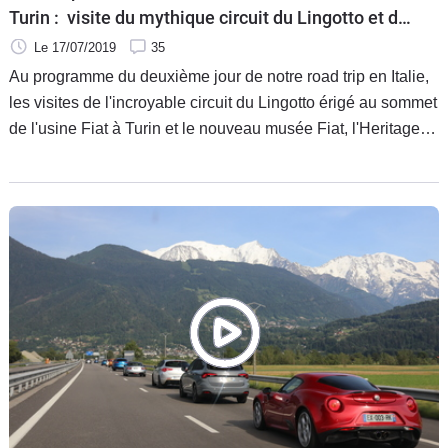
Turin : visite du mythique circuit du Lingotto et du
nouveau Hub Fiat
Le 17/07/2019
35
Au programme du deuxième jour de notre road trip en Italie,
les visites de l'incroyable circuit du Lingotto érigé au sommet
de l'usine Fiat à Turin et le nouveau musée Fiat, l'Heritage
Hub. Où comment nos neuf modèles testés, les Alfa Romeo
4C, Giulia, Giulietta, Stelvio, Fiat 500 C, 500 X, Panda, Tipo
et Abarth 124, ont roulé sur les traces de leurs glorieux
ancêtres !