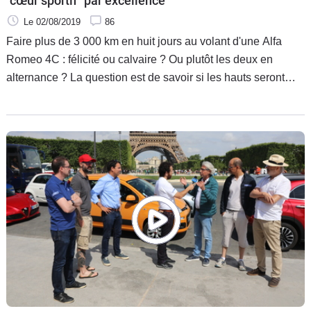
"cœur sportif" par excellence
Le 02/08/2019
86
Faire plus de 3 000 km en huit jours au volant d'une Alfa
Romeo 4C : félicité ou calvaire ? Ou plutôt les deux en
alternance ? La question est de savoir si les hauts seront
plus hauts que les bas seront bas : au vu de la fiche
technique et du profil général du véhicule, il est certain que
l'expérience ne s'annonce physiquement pas de tout repos
mais la ligne fabuleuse, les performances de premier ordre
et le bruit magnifique permettent-ils de tout oublier ?