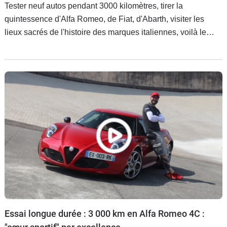
Tester neuf autos pendant 3000 kilomètres, tirer la
quintessence d'Alfa Romeo, de Fiat, d'Abarth, visiter les
lieux sacrés de l'histoire des marques italiennes, voilà le
programme de notre road trip en Italie. Découvrez ci-
dessous les neuf modèles testés, la bande annonce de
l'aventure et le sommaire des 24 reportages vidéo publiés
cet été sur Caradisiac.
Essai longue durée : 3 000 km en Alfa Romeo 4C :