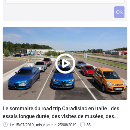
Flottes
OK
Auto
Services
Forum
Moto
Marques
Le sommaire du road trip Caradisiac en Italie : des
essais longue durée, des visites de musées, des
exclusivités...
Le 15/07/2019
, mis à jour
le 25/08/2019
35