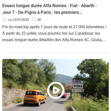
Essais longue durée Alfa Romeo - Fiat - Abarth -
Jour 7 - De Pigna à Paris : les premiers
enseignements du road trip
Le 21/07/2019
40
Fin du road trip après 7 jours de route et 27 000 kilomètres !
À partir du 22 juillet, vous pourrez lire sur Caradisiac les
essais longue durée détaillés des Alfa Romeo 4C, Giulia,
Guilietta Stelvio, Fiat 500 C, 500 X, Panda, Tipo et Abarth
124. En attendant, retrouvez les réactions à chaud des
journalistes qui livrent leurs premières impressions sur les
voitures testées et qui tentent de tirer la quintessence de ce
que représentent aujourd'hui Alfa Romeo et Fiat.