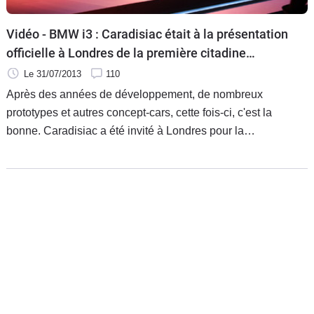
Vidéo - BMW i3 : Caradisiac était à la présentation
officielle à Londres de la première citadine
premium électrique
Le 31/07/2013
110
Après des années de développement, de nombreux
prototypes et autres concept-cars, cette fois-ci, c'est la
bonne. Caradisiac a été invité à Londres pour la
présentation de la version définitive de la première BMW
100 % électrique