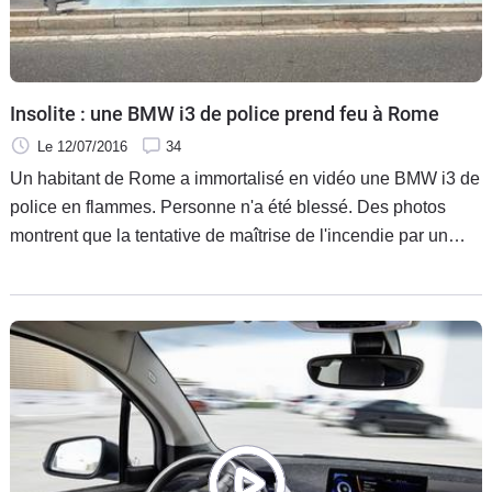
Flottes
Auto
Services
Insolite : une BMW i3 de police prend feu à Rome
Le 12/07/2016
34
Forum
Un habitant de Rome a immortalisé en vidéo une BMW i3 de
police en flammes. Personne n'a été blessé. Des photos
Moto
montrent que la tentative de maîtrise de l'incendie par un
agent avec un extincteur n'a pas fonctionné.
Marques