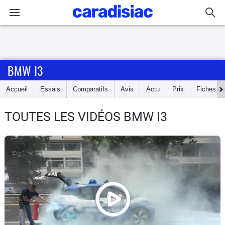
Connexion / Inscription
BMW I3
Accueil
Accueil
Essais
Comparatifs
Avis
Actu
Prix
Fiches te
Actu
TOUTES LES VIDÉOS BMW I3
Essais
Guide
d'achat
Electriques
Utilitaires