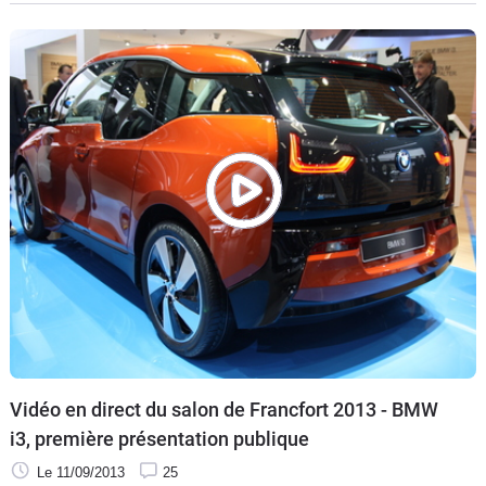
prototypes. C'est cependant à double tranchant pour le
constructeur bavarois puisque cela a créé une véritable
attente dans la profession, et de cette attente sont nées,
forcément, autant d'exigences. Maintenant qu'elle va faire
son entrée dans les concessions le 14 novembre prochain,
est-elle finalement à la hauteur de nos espérances ?
Vidéo en direct du salon de Francfort 2013 - BMW
i3, première présentation publique
Le 11/09/2013
25