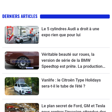
DERNIERS ARTICLES
Le 5 cylindres Audi a droit à une
expo rien que pour lui
Véritable beauté sur roues, la
version de série de la BMW
Speedtop est prête. La production
de ce break de chasse sera limitée à
70 exemplaires.
Vanlife : le Citroën Type Holidays
sera-t-il le tube de l’été ?
Le plan secret de Ford, GM et Tesla
pour contrer l'invasion attendue des