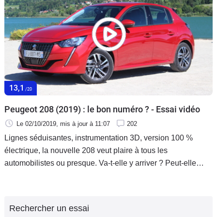
nous avons voulu répondre.
13,1
/20
Peugeot 208 (2019) : le bon numéro ? - Essai vidéo
Le 02/10/2019
, mis à jour
à 11:07
202
Lignes séduisantes, instrumentation 3D, version 100 %
électrique, la nouvelle 208 veut plaire à tous les
automobilistes ou presque. Va-t-elle y arriver ? Peut-elle
devenir la voiture préférée des Français, place occupée par
la Renault Clio depuis de nombreuses années ? C’est ce
que nous allons voir avec ce premier essai réalisé au volant
Rechercher un essai
de la version Puretech 100 ch.