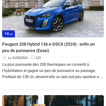
14
/20
Peugeot 208 Hybrid 136 e-DSC6 (2024) : enfin un
peu de puissance (Essai)
Le 21/03/2024
123
La plus puissante des 208 thermiques se convertit à
l’hybridation et gagne un peu de puissance au passage.
Profitant de 136 ch, devient-elle un tant soit peu sportive ou
se cantonne-t-elle à une conduite tranquille ? Réponses
avec cet essai de la seule version disponible, la GT.