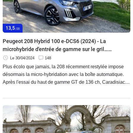
Flottes
Auto
13,5
Services
/20
Peugeot 208 Hybrid 100 e-DCS6 (2024) - La
Forum
microhybride d'entrée de gamme sur le gril…
(Essai)
Le 30/04/2024
148
Moto
Plus écolo que jamais, la 208 récemment restylée impose
désormais la micro-hybridation avec la boîte automatique.
Marques
Après l'essai du haut de gamme GT de 136 ch, Caradisiac
s'est demandé si la version d'entrée de gamme de 100 ch
pouvait suffire, sachant qu'elle coûte bien moins cher…