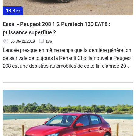
13,3
/20
Essai - Peugeot 208 1.2 Puretech 130 EAT8 :
puissance superflue ?
Le 05/11/2019
186
Lancée presque en même temps que la dernière génération
de sa rivale de toujours la Renault Clio, la nouvelle Peugeot
208 est une des stars automobiles de cette fin d'année 2019.
Nous en avons déjà essayé toutes les versions ou presque.
Il nous restait cependant à juger la plus musclée des
motorisations thermiques. Vaut-elle l'investissement
supplémentaire demandé ? Voyons cela.