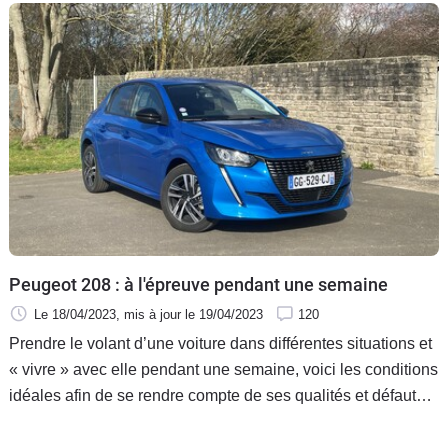
reprendre sa place sur le trône. Voici notre premier essai de
la Peugeot restylée en version électrique de 156 ch.
Peugeot 208 : à l'épreuve pendant une semaine
Le 18/04/2023
, mis à jour
le 19/04/2023
120
Prendre le volant d’une voiture dans différentes situations et
« vivre » avec elle pendant une semaine, voici les conditions
idéales afin de se rendre compte de ses qualités et défauts.
C’est ce que nous vous proposons dans cette nouvelle
rubrique. Pour la débuter, nous avons choisi celle qui