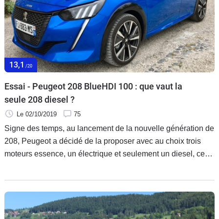
13,1
/20
Essai - Peugeot 208 BlueHDI 100 : que vaut la
seule 208 diesel ?
Le 02/10/2019
75
Signe des temps, au lancement de la nouvelle génération de
208, Peugeot a décidé de la proposer avec au choix trois
moteurs essence, un électrique et seulement un diesel, ce
qui démontre le désintérêt pour le gazole qui a frappé ces
dernières années le monde automobile, surtout parmi les
polyvalentes. Est-ce qu'il faut définitivement faire une croix
dessus ou est-ce que ce type de motorisation garde encore
un intérêt dans cette catégorie ? C'est la question à laquelle