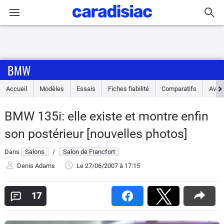
Connexion / Inscription
BMW
Accueil
Accueil
Modèles
Essais
Fiches fiabilité
Comparatifs
Avis
Actu
BMW 135i: elle existe et montre enfin
Essais
son postérieur [nouvelles photos]
Guide
Dans
Salons
/
Salon de Francfort
d'achat
Denis Adams
Le 27/06/2007
à 17:15
Electriques
17
Utilitaires