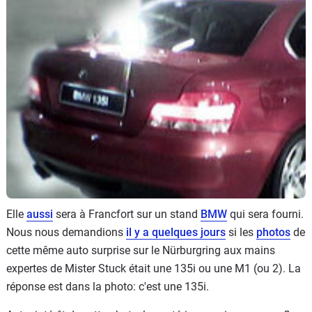
Flottes
Auto
Services
Forum
Moto
Marques
Elle
aussi
sera à Francfort sur un stand
BMW
qui sera fourni.
Nous nous demandions
il y a quelques jours
si les
photos
de
cette même auto surprise sur le Nürburgring aux mains
expertes de Mister Stuck était une 135i ou une M1 (ou 2). La
réponse est dans la photo: c'est une 135i.