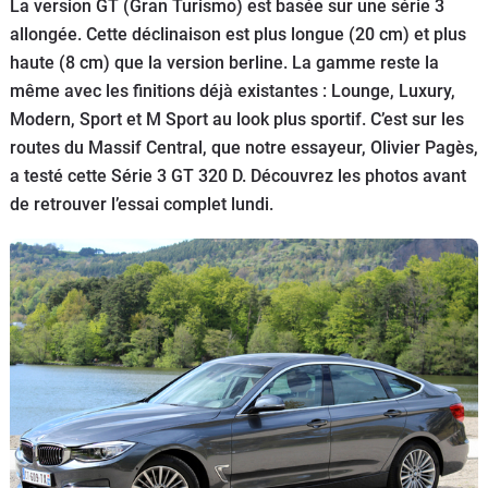
La version GT (Gran Turismo) est basée sur une série 3
Flottes
allongée. Cette déclinaison est plus longue (20 cm) et plus
Auto
haute (8 cm) que la version berline. La gamme reste la
même avec les finitions déjà existantes : Lounge, Luxury,
Services
Modern, Sport et M Sport au look plus sportif. C’est sur les
routes du Massif Central, que notre essayeur, Olivier Pagès,
Forum
a testé cette Série 3 GT 320 D. Découvrez les photos avant
de retrouver l’essai complet lundi.
Moto
Marques