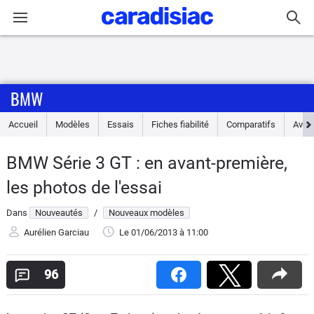
Connexion / Inscription
BMW
Accueil
Accueil
Modèles
Essais
Fiches fiabilité
Comparatifs
Avis
Actu
BMW Série 3 GT : en avant-première,
Essais
les photos de l'essai
Guide
Dans
Nouveautés
/
Nouveaux modèles
d'achat
Aurélien Garciau
Le 01/06/2013
à 11:00
Electriques
96
Utilitaires