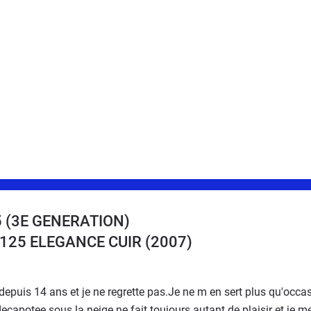
 (3E GENERATION)
8 125 ELEGANCE CUIR
(2007)
depuis 14 ans et je ne regrette pas.Je ne m en sert plus qu'occ
ecapotee sous la neige ne fait toujours autant de plaisir et je me