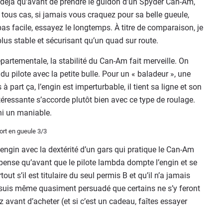
z déjà qu'avant de prendre le guidon d’un Spyder Can-Am,
 tous cas, si jamais vous craquez pour sa belle gueule,
 pas facile, essayez le longtemps. À titre de comparaison, je
us stable et sécurisant qu’un quad sur route.
départementale, la stabilité du Can-Am fait merveille. On
du pilote avec la petite bulle. Pour un « baladeur », une
à part ça, l’engin est imperturbable, il tient sa ligne et son
ntéressante s’accorde plutôt bien avec ce type de roulage.
 ni un maniable.
’engin avec la dextérité d’un gars qui pratique le Can-Am
pense qu’avant que le pilote lambda dompte l’engin et se
out s’il est titulaire du seul permis B et qu’il n’a jamais
 suis même quasiment persuadé que certains ne s’y feront
 avant d’acheter (et si c’est un cadeau, faîtes essayer