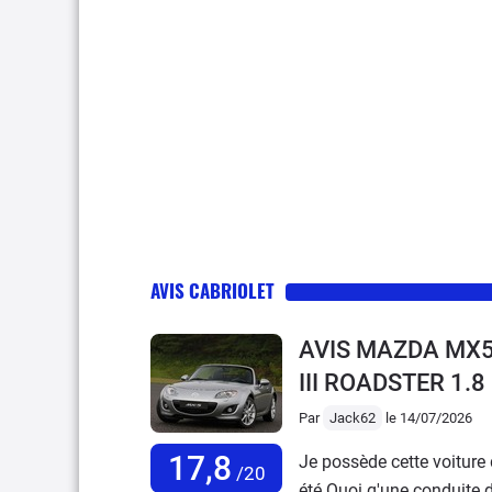
AVIS CABRIOLET
AVIS MAZDA MX5
III ROADSTER 1.
Par
Jack62
le 14/07/2026
17,8
Je possède cette voiture 
/20
été.Quoi q'une conduite d