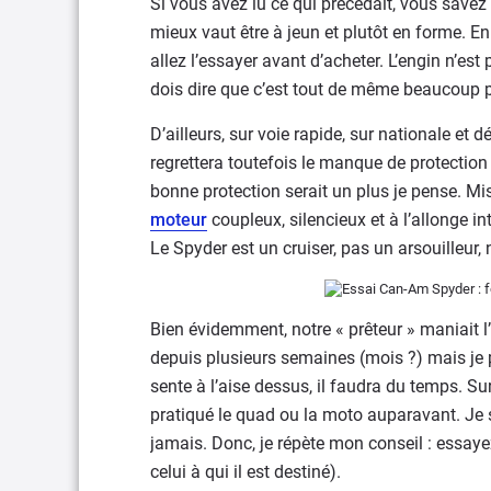
Si vous avez lu ce qui précédait, vous save
mieux vaut être à jeun et plutôt en forme. En
allez l’essayer avant d’acheter. L’engin n’est
dois dire que c’est tout de même beaucoup pl
D’ailleurs, sur voie rapide, sur nationale et 
regrettera toutefois le manque de protection 
bonne protection serait un plus je pense. Mis 
moteur
coupleux, silencieux et à l’allonge i
Le Spyder est un cruiser, pas un arsouilleur,
Bien évidemment, notre « prêteur » maniait l
depuis plusieurs semaines (mois ?) mais je 
sente à l’aise dessus, il faudra du temps. Surt
pratiqué le quad ou la moto auparavant. Je
jamais. Donc, je répète mon conseil : essayez
celui à qui il est destiné).