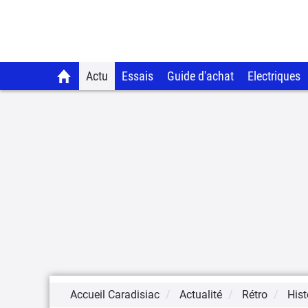
Actu
Essais
Guide d'achat
Electriques
Accueil Caradisiac
Actualité
Rétro
Hist