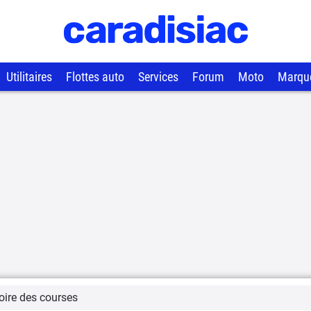
Utilitaires
Flottes auto
Services
Forum
Moto
Marqu
oire des courses