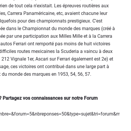
en de tout cela n'existait. Les épreuves routières aux
les, Carrera Panaméricaine, etc, avaient chacune leur
lquefois pour des championnats prestigieux. C'est
liquée dans le Championnat du monde des marques (créé à
sée par une participation aux Milles Mille et à la Carrera
 autos Ferrari ont remporté pas moins de huit victoires
s difficiles routes mexicaines la Scuderia a vaincu à deux
ri 212 Vignale 1er, Ascari sur Ferrari également est 2e) et
age, ces victoires ont contribué dans une large part à
at du monde des marques en 1953, 54, 56, 57.
e ? Partagez vos connaissances sur notre Forum
membre=&forum=5&nbreponses=50&type=sujet&tri=forum&mode=r