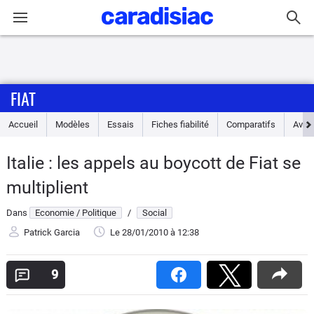
Connexion / Inscription
FIAT
Accueil
Accueil
Modèles
Essais
Fiches fiabilité
Comparatifs
Avis
Actu
Italie : les appels au boycott de Fiat se
Essais
multiplient
Guide
Dans
Economie / Politique
/
Social
d'achat
Patrick Garcia
Le 28/01/2010
à 12:38
Electriques
9
Utilitaires