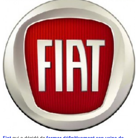
Flottes
Auto
Services
Forum
Moto
Marques