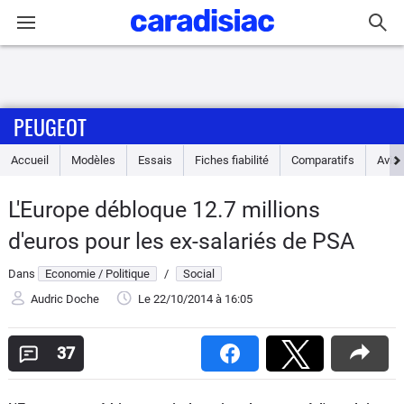
Connexion / Inscription
PEUGEOT
Accueil
Accueil
Modèles
Essais
Fiches fiabilité
Comparatifs
Avis
Actu
L'Europe débloque 12.7 millions
Essais
d'euros pour les ex-salariés de PSA
Guide
Dans
Economie / Politique
/
Social
d'achat
Audric Doche
Le 22/10/2014
à 16:05
Electriques
37
Utilitaires