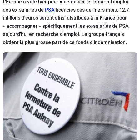
L'Europe a voté hier pour indemniser le retour à l'emploi
Flottes
des ex-salariés de
PSA
licenciés ces derniers mois. 12,7
Auto
millions d'euros seront ainsi distribués à la France pour
« accompagner » spécifiquement les ex-salariés de PSA
Services
aujourd'hui en recherche d'emploi. Le groupe français
obtient la plus grosse part de ce fonds d'indemnisation.
Forum
Moto
Marques