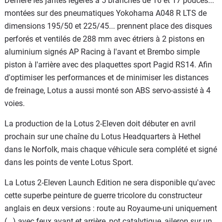
Derrière les jantes légères à 5 branches de 16 et 17 pouces...
montées sur des pneumatiques Yokohama A048 R LTS de
dimensions 195/50 et 225/45... prennent place des disques
perforés et ventilés de 288 mm avec étriers à 2 pistons en
aluminium signés AP Racing à l'avant et Brembo simple
piston à l'arrière avec des plaquettes sport Pagid RS14. Afin
d'optimiser les performances et de minimiser les distances
de freinage, Lotus a aussi monté son ABS servo-assisté à 4
voies.
La production de la Lotus 2-Eleven doit débuter en avril
prochain sur une chaîne du Lotus Headquarters à Hethel
dans le Norfolk, mais chaque véhicule sera complété et signé
dans les points de vente Lotus Sport.
La Lotus 2-Eleven Launch Edition ne sera disponible qu'avec
cette superbe peinture de guerre tricolore du constructeur
anglais en deux versions : route au Royaume-uni uniquement
(...) avec feux avant et arrière, pot catalytique, aileron sur un