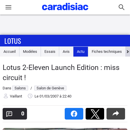
Connexion / Inscription
LOTUS
Accueil
Accueil
Modèles
Essais
Avis
Actu
Fiches techniques
Actu
Lotus 2-Eleven Launch Edition : miss
Essais
circuit !
Guide
Dans
Salons
/
Salon de Genève
d'achat
Vaillant
Le 01/03/2007
à 22:40
Electriques
0
Utilitaires