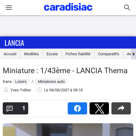
Connexion / Inscription
LANCIA
Accueil
Accueil
Modèles
Essais
Fiches fiabilité
Comparatifs
Avis
Actu
Miniature : 1/43ème - LANCIA Thema
Essais
Dans
Loisirs
/
Miniatures auto
Guide
Yves Trébor
Le 08/08/2007
à 08:18
d'achat
1
Electriques
Utilitaires