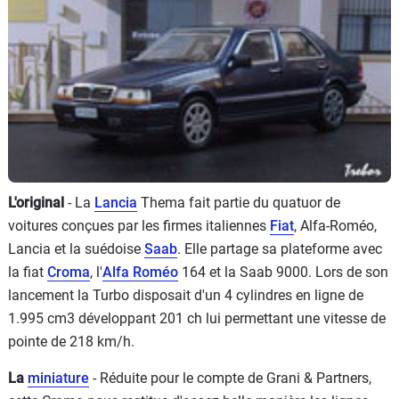
Flottes
Auto
Services
Forum
Moto
L'original
- La
Lancia
Thema fait partie du quatuor de
Marques
voitures conçues par les firmes italiennes
Fiat
, Alfa-Roméo,
Lancia et la suédoise
Saab
. Elle partage sa plateforme avec
la fiat
Croma
, l'
Alfa Roméo
164 et la Saab 9000. Lors de son
lancement la Turbo disposait d'un 4 cylindres en ligne de
1.995 cm3 développant 201 ch lui permettant une vitesse de
pointe de 218 km/h.
La
miniature
- Réduite pour le compte de Grani & Partners,