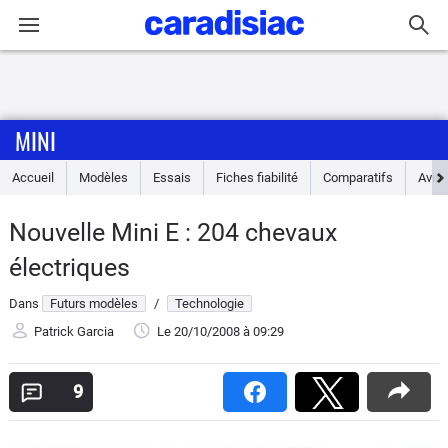
Connexion / Inscription
MINI
Accueil
Accueil
Modèles
Essais
Fiches fiabilité
Comparatifs
Avis
Actu
Nouvelle Mini E : 204 chevaux
Essais
électriques
Guide
Dans
Futurs modèles
/
Technologie
d'achat
Patrick Garcia
Le 20/10/2008
à 09:29
Electriques
9
Utilitaires