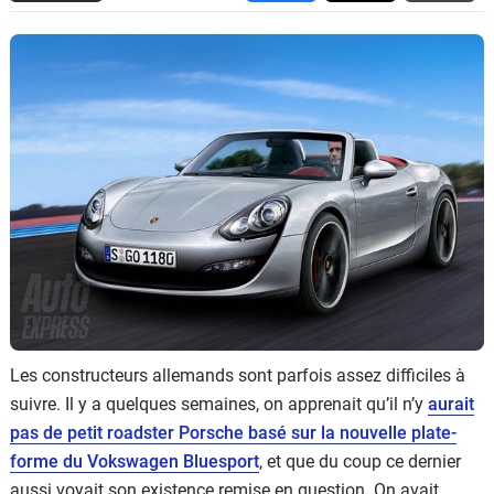
Flottes
Auto
Services
Forum
Moto
Marques
Les constructeurs allemands sont parfois assez difficiles à
suivre. Il y a quelques semaines, on apprenait qu’il n’y
aurait
pas de petit roadster Porsche basé sur la nouvelle plate-
forme du Vokswagen Bluesport
, et que du coup ce dernier
aussi voyait son existence remise en question. On avait