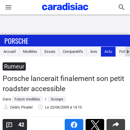
Connexion / Inscription
PORSCHE
Accueil
Accueil
Modèles
Essais
Comparatifs
Avis
Actu
Fiches
Actu
Rumeur
Essais
Porsche lancerait finalement son petit
Guide
roadster accessible
d'achat
Dans
Futurs modèles
/
Scoops
Electriques
Cédric Pinatel
Le 25/06/2009
à 14:10
Utilitaires
42