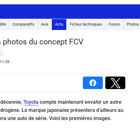
lité
Comparatifs
Avis
Actu
Fiches techniques
Forum
Photos
es photos du concept FCV
s
11:55
e décennie,
Toyota
compte maintenant envahir un autre
ydrogène. La marque japonaise présentera d'ailleurs au
era une auto de série. Voici les premières images.