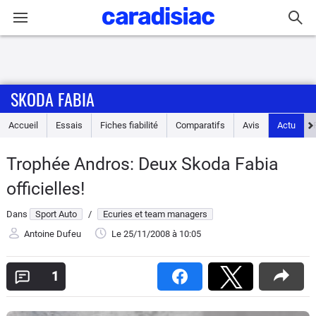
Connexion / Inscription
SKODA FABIA
Accueil
Accueil
Essais
Fiches fiabilité
Comparatifs
Avis
Actu
Actu
Trophée Andros: Deux Skoda Fabia
Essais
officielles!
Guide
Dans
Sport Auto
/
Ecuries et team managers
d'achat
Antoine Dufeu
Le 25/11/2008
à 10:05
Electriques
1
Utilitaires