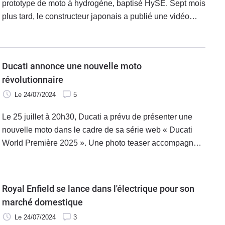
prototype de moto à hydrogène, baptisé HySE. Sept mois
plus tard, le constructeur japonais a publié une vidéo
montrant cette moto en action, sur une piste d'essai et en
pleine phase de ravitaillement en hydrogène. Cette
avancée marque un tournant dans le développement des
Ducati annonce une nouvelle moto
alternatives écologiques pour les motos, en dehors de
révolutionnaire
l'électricité.
Le 24/07/2024
5
Le 25 juillet à 20h30, Ducati a prévu de présenter une
nouvelle moto dans le cadre de sa série web « Ducati
World Première 2025 ». Une photo teaser accompagne
cette annonce très attendue, soulignant l'excitation et le
mystère entourant ce lancement. Le message joint à
cette photo précise que ce nouvel épisode révélera un
Royal Enfield se lance dans l'électrique pour son
modèle qui repousse encore plus les limites des courses
marché domestique
Supersportives.
Le 24/07/2024
3