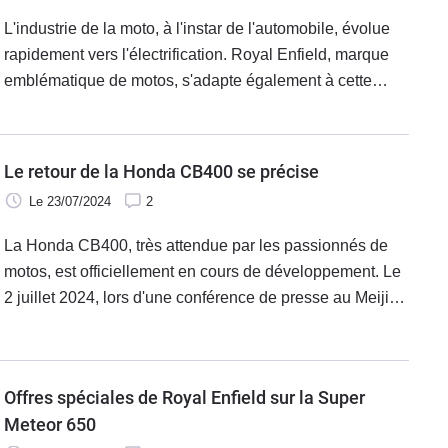
L'industrie de la moto, à l'instar de l'automobile, évolue
rapidement vers l'électrification. Royal Enfield, marque
emblématique de motos, s'adapte également à cette
tendance en développant un modèle électrique
spécifiquement destiné au marché indien. La marque a
récemment enregistré un nouveau design en Inde, qui
Le retour de la Honda CB400 se précise
semble être une évolution du concept electriK01 dévoilé
Le 23/07/2024
2
en 2022.
La Honda CB400, très attendue par les passionnés de
motos, est officiellement en cours de développement. Le
2 juillet 2024, lors d'une conférence de presse au Meiji
Kinenkan, Honda a confirmé l'existence de ce projet.
Minoru Kato, directeur général de la division motos et
produits électriques de Honda Motor, a dévoilé des
Offres spéciales de Royal Enfield sur la Super
informations cruciales sur ce modèle.
Meteor 650