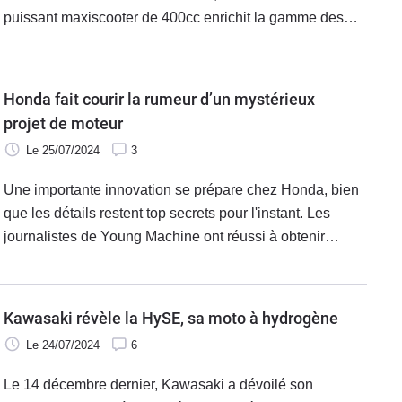
puissant maxiscooter de 400cc enrichit la gamme des
scooters premium de la marque française.
Honda fait courir la rumeur d’un mystérieux
projet de moteur
Le 25/07/2024
3
Une importante innovation se prépare chez Honda, bien
que les détails restent top secrets pour l'instant. Les
journalistes de Young Machine ont réussi à obtenir
quelques informations de Minoru Kato, responsable de la
section Power Products chez Honda, qui ont ensuite été
confirmées.
Kawasaki révèle la HySE, sa moto à hydrogène
Le 24/07/2024
6
Le 14 décembre dernier, Kawasaki a dévoilé son