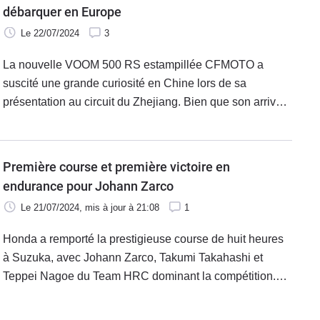
promet en effet de redéfinir les standards du segment
débarquer en Europe
trail. La Zontes 703F se distingue par son apparence
Le 22/07/2024
3
moderne et ses spécifications techniques offrant une
option attrayante pour les amateurs de moto polyvalente
La nouvelle VOOM 500 RS estampillée CFMOTO a
sans nécessiter un budget conséquent.
suscité une grande curiosité en Chine lors de sa
présentation au circuit du Zhejiang. Bien que son arrivée
en Europe ne soit pas encore confirmée, les discussions
sont en cours. Lors de l'événement organisé par la
marque chinoise, cette petite sportive, aux côtés de la
Première course et première victoire en
675 SR-R, a été le centre d'attention, attirant tous les
endurance pour Johann Zarco
regards et les mains curieuses. Ce modèle, au design
Le 21/07/2024
, mis à jour
à 21:08
1
inspiré des motos d'endurance d’antan, est propulsé par
un moteur répondant aux standards actuels : un quatre
Honda a remporté la prestigieuse course de huit heures
cylindres atteignant les 15 700 tr/min…
à Suzuka, avec Johann Zarco, Takumi Takahashi et
Teppei Nagoe du Team HRC dominant la compétition.
Après 220 tours, l'équipe HRC de Japan Post a émergé
victorieuse, avec une performance presque parfaite. Un