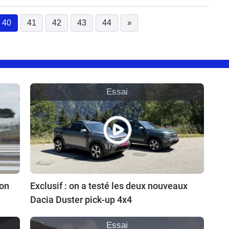
coup d'essai et de maître pour le pilote français.
40
41
42
43
44
»
(current)
Essai
ion
Exclusif : on a testé les deux nouveaux
Dacia Duster pick-up 4x4
Essai