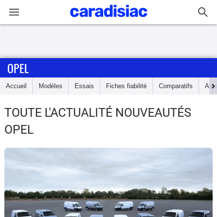
Connexion / Inscription
OPEL
Accueil
Accueil
Modèles
Essais
Fiches fiabilité
Comparatifs
Avi
Actu
TOUTE L'ACTUALITÉ NOUVEAUTÉS
Essais
OPEL
Guide
d'achat
Electriques
Utilitaires