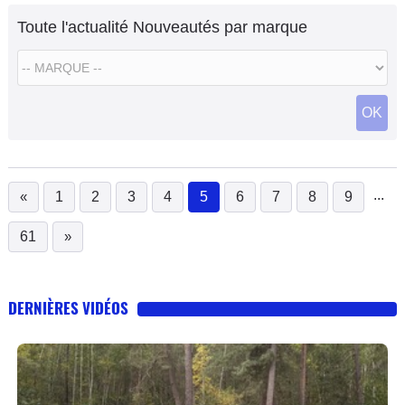
Toute l'actualité Nouveautés par marque
OK
...
«
1
2
3
4
5
6
7
8
9
(current)
61
»
DERNIÈRES VIDÉOS