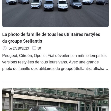
Flottes
Auto
Services
La photo de famille de tous les utilitaires restylés
Forum
du groupe Stellantis
Le 24/10/2023
30
Moto
Peugeot, Citroën, Opel et Fiat dévoilent en même temps les
versions restylées de tous leurs vans. Avec une grande
Marques
photo de famille des utilitaires du groupe Stellantis, affichant
un design extérieur revu et une présentation intérieure
améliorée.