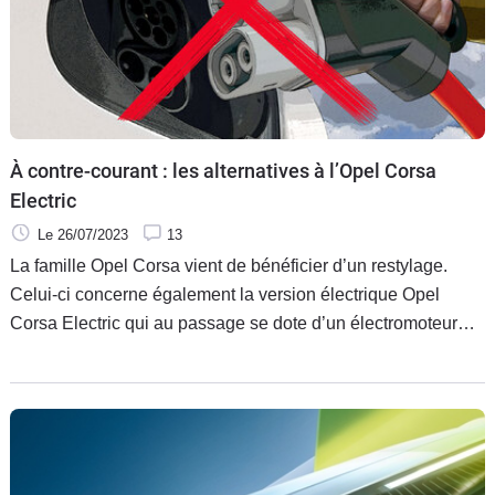
À contre-courant : les alternatives à l’Opel Corsa
Electric
Le 26/07/2023
13
La famille Opel Corsa vient de bénéficier d’un restylage.
Celui-ci concerne également la version électrique Opel
Corsa Electric qui au passage se dote d’un électromoteur
plus puissant (156 ch au lieu de 136 ch) et bénéficie d’une
autonomie « WLTP » plus importante de 402 km au lieu de
326 km. Est-ce suffisant pour effectuer de longs parcours
sans trop avoir besoin de s’arrêter ? Pas vraiment, et c’est
pourquoi avant d’investir dans une Opel Corsa Electric de