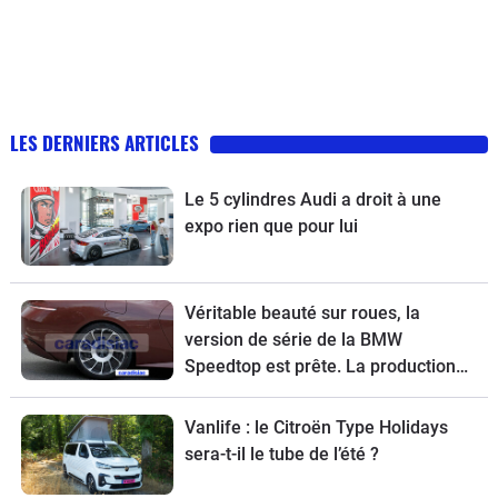
LES DERNIERS ARTICLES
Le 5 cylindres Audi a droit à une
expo rien que pour lui
Véritable beauté sur roues, la
version de série de la BMW
Speedtop est prête. La production
de ce break de chasse sera limitée à
70 exemplaires.
Vanlife : le Citroën Type Holidays
sera-t-il le tube de l’été ?