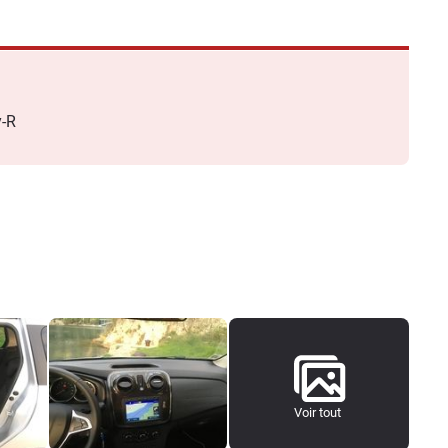
y-R
Voir tout