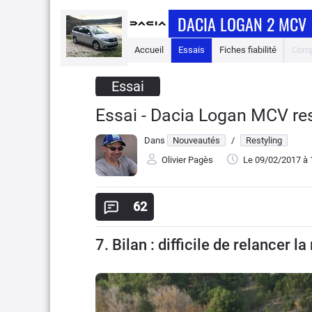
DACIA LOGAN 2 MCV
Accueil
Essais
Fiches fiabilité
Comp
Essai
Essai - Dacia Logan MCV res
Dans
Nouveautés
/
Restyling
Olivier Pagès
Le 09/02/2017
à 
62
7. Bilan : difficile de relancer l