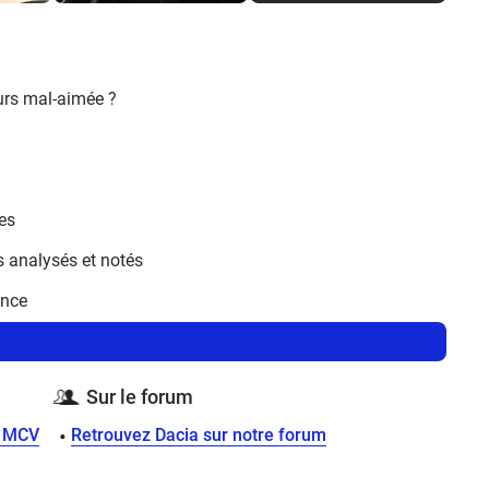
ours mal-aimée ?
ues
es analysés et notés
ence
Sur le forum
n MCV
Retrouvez Dacia sur notre forum