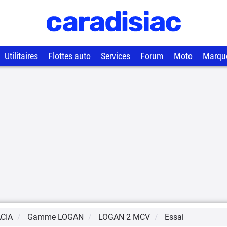
Utilitaires
Flottes auto
Services
Forum
Moto
Marqu
CIA
Gamme
LOGAN
LOGAN 2 MCV
Essai