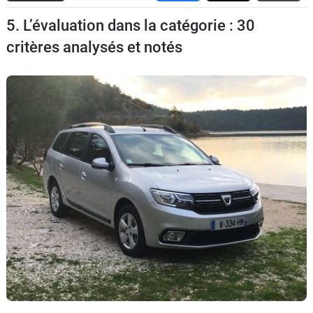
Flottes
5. L’évaluation dans la catégorie : 30
Auto
critères analysés et notés
Services
Forum
Moto
Marques