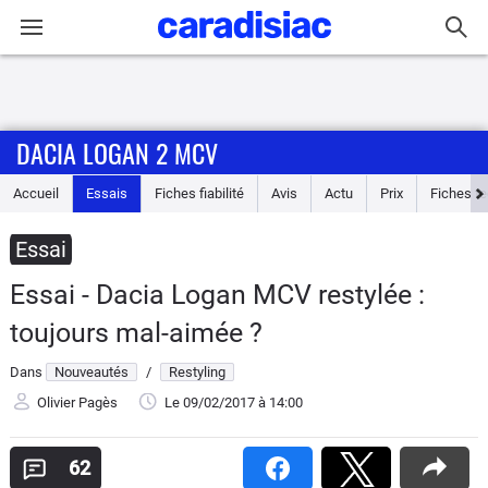
Connexion / Inscription
DACIA LOGAN 2 MCV
Accueil
Accueil
Essais
Fiches fiabilité
Avis
Actu
Prix
Fiches t
Actu
Essai
Essais
Essai - Dacia Logan MCV restylée :
Guide
toujours mal-aimée ?
d'achat
Dans
Nouveautés
/
Restyling
Electriques
Olivier Pagès
Le 09/02/2017
à 14:00
Utilitaires
62