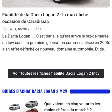
Fiabilité de la Dacia Logan 2 : la maxi-fiche
occasion de Caradisiac
Le 31/10/2017
113
La Dacia Logan. . . C'est par elle qu'est arrivé le raz-de-marée
du low cost. La première génération commercialisée en 2005,
a en effet défriché ce nouveau domaine automobile. Et de
belle façon, avec un succès qui n'a pas manqué d'étonner et
de rendre envieux d'autres marques.
Voir toutes les fiches fiabilité Dacia Logan 2 Mcv
GUIDES D'ACHAT DACIA LOGAN 2 MCV
Que valent les cinq voitures les
moins chères du marché ?