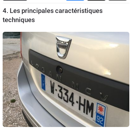
Flottes
4. Les principales caractéristiques
Auto
techniques
Services
Forum
Moto
Marques