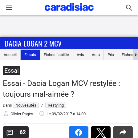
Connexion / Inscription
DACIA LOGAN 2 MCV
Accueil
Accueil
Essais
Fiches fiabilité
Avis
Actu
Prix
Fiches t
Actu
Essai
Essais
Essai - Dacia Logan MCV restylée :
Guide
toujours mal-aimée ?
d'achat
Dans
Nouveautés
/
Restyling
Electriques
Olivier Pagès
Le 09/02/2017
à 14:00
Utilitaires
62