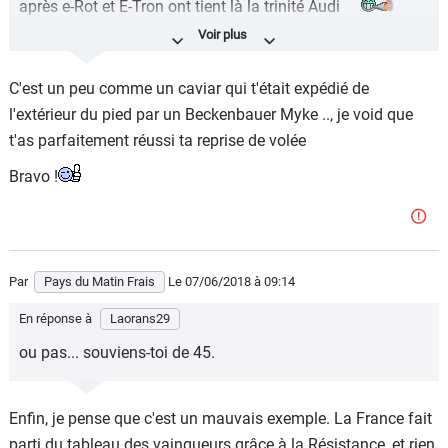
après e-Rot et E-Tron ont tient là la trinité Audi
faut croire que c'est fait exprès
C'est un peu comme un caviar qui t'était expédié de
l'extérieur du pied par un Beckenbauer Myke .., je void que
t'as parfaitement réussi ta reprise de volée
Bravo !
Par
Pays du Matin Frais
Le 07/06/2018
à 09:14
En réponse à
Laorans29
ou pas... souviens-toi de 45.
Enfin, je pense que c'est un mauvais exemple. La France fait
parti du tableau des vainqueurs grâce à la Résistance, et rien