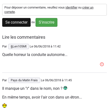
Flottes
Pour déposer un commentaire, veuillez vous
identifier
ou
créer un
Auto
compte
.
Se connecter
S'inscrire
ou
Services
Forum
Lire les commentaires
Par
§Len105Mt
Le 06/06/2018
à 11:42
Moto
Quelle horreur la conduite autonome...
Marques
Par
Pays du Matin Frais
Le 06/06/2018
à 11:45
Il manque un ''r'' dans le nom, non ?
En même temps, avoir l'air con dans un étron...