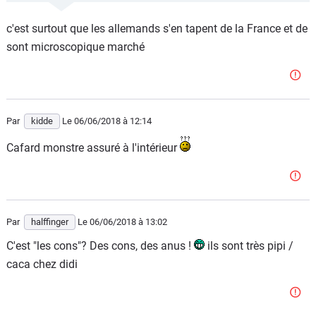
faut croire que c'est fait exprès
c'est surtout que les allemands s'en tapent de la France et de
sont microscopique marché
Par
kidde
Le 06/06/2018
à 12:14
Cafard monstre assuré à l'intérieur
Par
halffinger
Le 06/06/2018
à 13:02
C'est "les cons"? Des cons, des anus !
ils sont très pipi /
caca chez didi