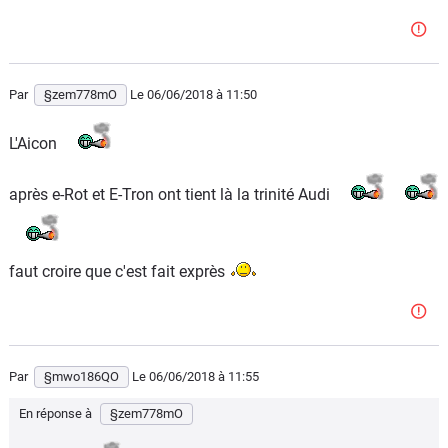
Par
§zem778mO
Le 06/06/2018
à 11:50
L'Aicon
après e-Rot et E-Tron ont tient là la trinité Audi
faut croire que c'est fait exprès
Par
§mwo186QO
Le 06/06/2018
à 11:55
En réponse à
§zem778mO