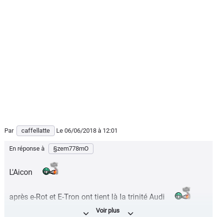
Par
caffellatte
Le 06/06/2018
à 12:01
En réponse à
§zem778mO
L'Aicon
après e-Rot et E-Tron ont tient là la trinité Audi