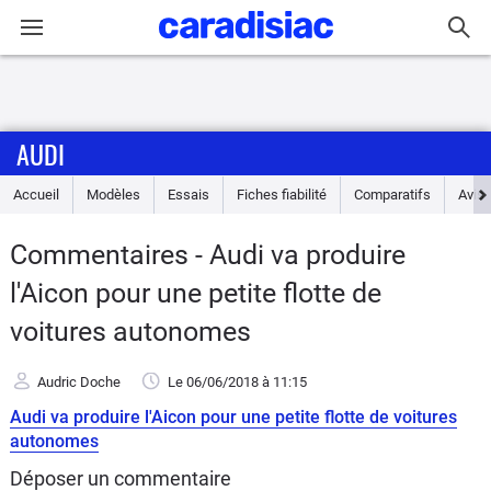
Connexion / Inscription
AUDI
Accueil
Accueil
Modèles
Essais
Fiches fiabilité
Comparatifs
Avis
Actu
Commentaires - Audi va produire
Essais
l'Aicon pour une petite flotte de
Guide
voitures autonomes
d'achat
Audric Doche
Le 06/06/2018
à 11:15
Electriques
Audi va produire l'Aicon pour une petite flotte de voitures
autonomes
Utilitaires
Déposer un commentaire