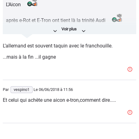
L'Aicon
après e-Rot et E-Tron ont tient là la trinité Audi
faut croire que c'est fait exprès
L’allemand est souvent taquin avec le franchouille.
...mais à la fin ...il gagne
Par
vespino1
Le 06/06/2018
à 11:56
Et celui qui achète une aicon e-tron,comment dire.....