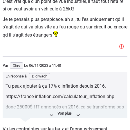
C'est vrai que d'un point de vue industriel, il faut tout refaire
si on veut avoir un véhicule à 25k€!
Je te pensais plus perspicace, ah si, tu l'es uniquement qd il
s'agit de qui va plus vite au feu rouge ou sur circuit ou encore
qd il s'agit des étrangers
Par
Xfire
Le 06/11/2023
à 11:48
En réponse à
Didiwach
Tu peux ajouter à ça 17% d'inflation depuis 2016.
https://france-inflation.com/calculateur_inflation.php
donc 25000$ HT annoncés en 2016, ça se transforme pas
forcement en 25000€ TTC en 2025 effectivement.
Personne n'en sait rien mais ça empêche pas tout le
Vu les contraintes sur les taux et l’appauvrissement