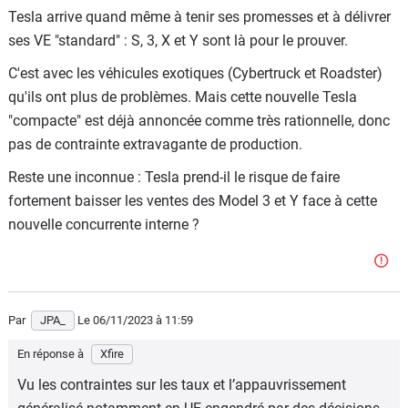
Tesla arrive quand même à tenir ses promesses et à délivrer
aucun recul n'est à prendre ici tellement c'est factuel et
ses VE "standard" : S, 3, X et Y sont là pour le prouver.
bien documenté, avec des sources contradictoires et
confirmées.
C'est avec les véhicules exotiques (Cybertruck et Roadster)
qu'ils ont plus de problèmes. Mais cette nouvelle Tesla
"compacte" est déjà annoncée comme très rationnelle, donc
pas de contrainte extravagante de production.
Reste une inconnue : Tesla prend-il le risque de faire
fortement baisser les ventes des Model 3 et Y face à cette
nouvelle concurrente interne ?
Par
JPA_
Le 06/11/2023
à 11:59
En réponse à
Xfire
Vu les contraintes sur les taux et l’appauvrissement