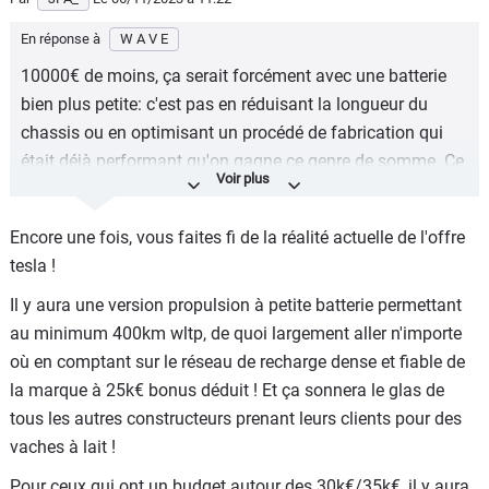
En réponse à
W A V E
10000€ de moins, ça serait forcément avec une batterie
bien plus petite: c'est pas en réduisant la longueur du
chassis ou en optimisant un procédé de fabrication qui
était déjà performant qu'on gagne ce genre de somme. Ce
qui ferait perdre une bonne partie de l'intérêt habituel
d'une Tesla.
Encore une fois, vous faites fi de la réalité actuelle de l'offre
Pour faire un carton, il faudrait bien-sûr le hayon (et
tesla !
conserver un coffre décent) mais surtout conserver une
Il y aura une version propulsion à petite batterie permettant
autonomie autoroutière correcte aver recharge ultra-
au minimum 400km wltp, de quoi largement aller n'importe
rapide. Même si ça ne fait pas gagner 5000€ par rapport à
où en comptant sur le réseau de recharge dense et fiable de
la TM3.
la marque à 25k€ bonus déduit ! Et ça sonnera le glas de
Pas sûr que Tesla attire le client qui a fait une croix sur les
tous les autres constructeurs prenant leurs clients pour des
longs trajets, y'a du choix ailleurs et pas toujours envie de
vaches à lait !
dépenser plus qu'une Spring quand il faut payer les
Pour ceux qui ont un budget autour des 30k€/35k€, il y aura