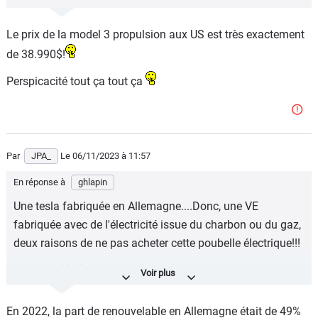
Le prix de la model 3 propulsion aux US est très exactement
de 38.990$!
Perspicacité tout ça tout ça
Par
JPA_
Le 06/11/2023
à 11:57
En réponse à
ghlapin
Une tesla fabriquée en Allemagne....Donc, une VE
fabriquée avec de l'électricité issue du charbon ou du gaz,
deux raisons de ne pas acheter cette poubelle électrique!!!
j'attends 2028 comme je l'ai toujours précisé et surtout
pas une Allemande, une Tesla, très certainement une
japonaise bien plus fiable comme toujours!!!!
En 2022, la part de renouvelable en Allemagne était de 49%