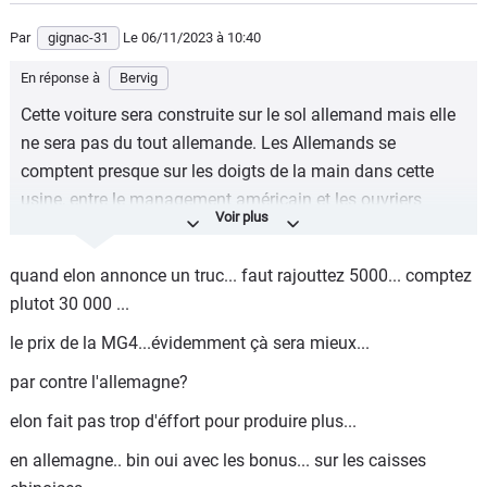
Par
gignac-31
Le 06/11/2023
à 10:40
En réponse à
Bervig
Cette voiture sera construite sur le sol allemand mais elle
ne sera pas du tout allemande. Les Allemands se
comptent presque sur les doigts de la main dans cette
usine, entre le management américain et les ouvriers
polonais/ukrainiens et les fournitures ne sont pas
allemandes du tout.
quand elon annonce un truc... faut rajouttez 5000... comptez
Il n’empêche, futur carton en vue!
plutot 30 000 ...
le prix de la MG4...évidemment çà sera mieux...
par contre l'allemagne?
elon fait pas trop d'éffort pour produire plus...
en allemagne.. bin oui avec les bonus... sur les caisses