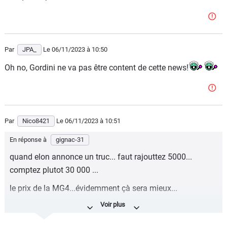
Par
JPA_
Le 06/11/2023
à 10:50
Oh no, Gordini ne va pas être content de cette news!
Par
Nico8421
Le 06/11/2023
à 10:51
En réponse à
gignac-31
quand elon annonce un truc... faut rajouttez 5000...
comptez plutot 30 000 ...
le prix de la MG4...évidemment çà sera mieux...
par contre l'allemagne?
elon fait pas trop d'éffort pour produire plus...