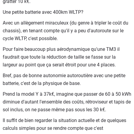
gratter 10 k€.
pour les gros rouleurs quotidien, et là encore, c'est au bien
Une petite batterie avec 400km WLTP?
mieux de la concurrence actuelle Ex30 compris !
Avec un allègement miraculeux (du genre à tripler le coût du
Et pour en revenir aux 10k€ de moins, un model Y Berlin
chassis), en tenant compte qu'il y a peu d'autoroute sur le
dont la chaîne de production existe déjà sors à 39k€ voire
cycle WLTP, c'est possible.
37k avec des remises en fin de trimestre en France avec
une batterie de 60kWh! Alors imaginez une batterie de
Pour faire beaucoup plus aérodynamique qu'une TM3 il
50kwh, un moteur moins puissant le tout sans avoir
faudrait que toute la réduction de taille se fasse sur la
besoin de recréer toute une ligne de production et en
largeur au point que ça serait étroit pour une 4 places.
réutilisant 70 voire 80% des pièces existantes et vous
Bref, pas de bonne autonomie autoroutière avec une petite
comprendrez vite qu'en visant un volume de production de
batterie, c'est de la physique de base.
millions d'unités à l'année, on arrive vite à un bon bénéfice
Prend la model Y à 37k€, imagine que passer de 60 à 50 kWh
en limitant les marges tout simplement
diminue d'autant l'ensemble des coûts, rétroviseur et tapis de
sol inclus, on ne passe même pas sous les 30 k€.
Il suffit de bien regarder la situation actuelle et de quelques
calculs simples pour se rendre compte que c'est