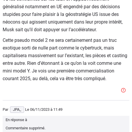
monde d'en faire les gros titres depuis 7 ans.
généralisé notamment en UE engendré par des décisions
Et tout le monde sait que les prix et les delais chez Tesla
stupides pour faire plaisir à la géostratégie US issue des
c'est pas de l'horlogerie suisse.
néocons qui agissent uniquement dans leur propre intérêt,
Musk sait qu’il doit appuyer sur l’accélérateur.
Cette pseudo model 2 ne sera certainement pas un truc
exotique sorti de nulle part comme le cybertruck, mais
capitalisera massivement sur l’existant, les pièces et casting
entre autre. Rien d’étonnant à ce qu’on la voit comme une
mini model Y. Je vois une première commercialisation
courant 2025, au delà, cela va être très compliqué.
Par
JPA_
Le 06/11/2023
à 11:49
En réponse à
Commentaire supprimé.