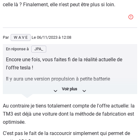
celle là ? Finalement, elle n'est peut être plus si loin.
Par
W A V E
Le 06/11/2023
à 12:08
En réponse à
JPA_
Encore une fois, vous faites fi de la réalité actuelle de
l'offre tesla !
Il y aura une version propulsion à petite batterie
permettant au minimum 400km wltp, de quoi largement
aller n'importe où en comptant sur le réseau de recharge
dense et fiable de la marque à 25k€ bonus déduit ! Et ça
Au contraire je tiens totalement compte de l'offre actuelle: la
sonnera le glas de tous les autres constructeurs prenant
TM3 est déjà une voiture dont la méthode de fabrication est
leurs clients pour des vaches à lait !
optimisée.
Pour ceux qui ont un budget autour des 30k€/35k€, il y
C'est pas le fait de la raccourcir simplement qui permet de
aura une version grande autonomie à plus de 500km wltp