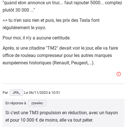
"quand elon annonce un truc... faut rajouter 5000... comptez
en allemagne.. bin oui avec les bonus... sur les caisses
plutôt 30 000 ..."
chinoises..
=> tu n'en sais rien et puis, les prix des Tesla font
pas de raison d'accéllérer la cadence... dans un pays ou la
régulièrement le yoyo.
MO est chere...
Pour moi, il n'y a aucune certitude.
alors oui il ya aura une model 2 produite en europe...
Après, si une citadine "TM2" devait voir le jour, elle va faire
mais je vois plutot valence.. en espagne...
office de rouleau compresseur pour les autres marques
européennes historiques (Renault, Peugeot,...).
l'avenir nous dira si j'ai raison...
et çà sera plutot 2026.. que 2025..
Par
JPA_
Le 06/11/2023
à 10:51
En réponse à
zzeelec
Si c'est une TM3 propulsion en réduction, avec un hayon
et pour 10 000 € de moins, elle va tout péter.