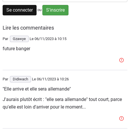
Flottes
Se connecter
S'inscrire
ou
Auto
Lire les commentaires
Services
Par
Gzawye
Le 06/11/2023
à 10:15
Forum
future banger
Moto
Marques
Par
Didiwach
Le 06/11/2023
à 10:26
"Elle arrive et elle sera allemande"
J'aurais plutôt écrit : "elle sera allemande" tout court, parce
qu'elle est loin d'arriver pour le moment...