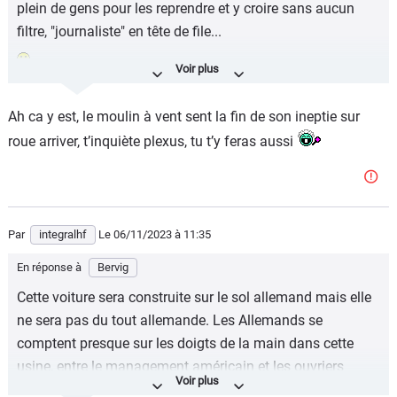
plein de gens pour les reprendre et y croire sans aucun
filtre, "journaliste" en tête de file...
Mais c'est vrai, on ne parle ici que de qualités objectives,
Ah ca y est, le moulin à vent sent la fin de son ineptie sur
aucun recul n'est à prendre ici tellement c'est factuel et
roue arriver, t’inquiète plexus, tu t’y feras aussi
bien documenté, avec des sources contradictoires et
confirmées.
Par
integralhf
Le 06/11/2023
à 11:35
En réponse à
Bervig
Cette voiture sera construite sur le sol allemand mais elle
ne sera pas du tout allemande. Les Allemands se
comptent presque sur les doigts de la main dans cette
usine, entre le management américain et les ouvriers
polonais/ukrainiens et les fournitures ne sont pas