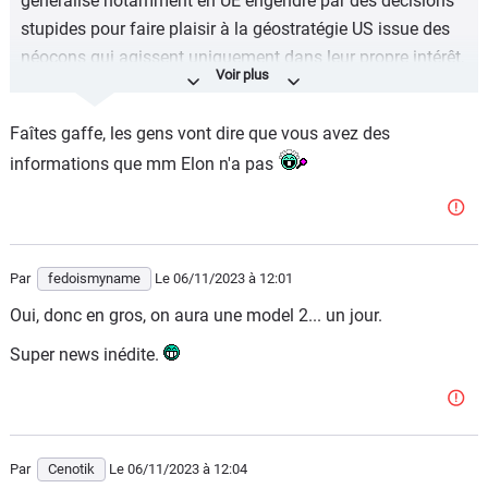
généralisé notamment en UE engendré par des décisions
stupides pour faire plaisir à la géostratégie US issue des
néocons qui agissent uniquement dans leur propre intérêt,
Musk sait qu’il doit appuyer sur l’accélérateur.
Cette pseudo model 2 ne sera certainement pas un truc
Faîtes gaffe, les gens vont dire que vous avez des
exotique sorti de nulle part comme le cybertruck, mais
informations que mm Elon n'a pas
capitalisera massivement sur l’existant, les pièces et
casting entre autre. Rien d’étonnant à ce qu’on la voit
comme une mini model Y. Je vois une première
commercialisation courant 2025, au delà, cela va être très
Par
fedoismyname
Le 06/11/2023
à 12:01
compliqué.
Oui, donc en gros, on aura une model 2... un jour.
Super news inédite.
Par
Cenotik
Le 06/11/2023
à 12:04