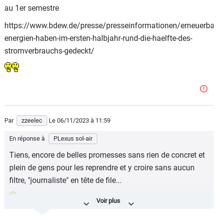
au 1er semestre
https://www.bdew.de/presse/presseinformationen/erneuerbar
energien-haben-im-ersten-halbjahr-rund-die-haelfte-des-
stromverbrauchs-gedeckt/
Par
zzeelec
Le 06/11/2023
à 11:59
En réponse à
PLexus sol-air
Tiens, encore de belles promesses sans rien de concret et
plein de gens pour les reprendre et y croire sans aucun
filtre, "journaliste" en tête de file...
Mais c'est vrai, on ne parle ici que de qualités objectives,