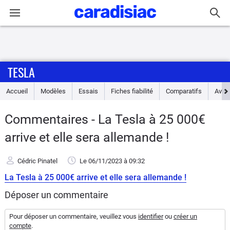
Connexion / Inscription
TESLA
Accueil
Accueil
Modèles
Essais
Fiches fiabilité
Comparatifs
Avis
Actu
Commentaires - La Tesla à 25 000€
Essais
arrive et elle sera allemande !
Guide
Cédric Pinatel
Le 06/11/2023
à 09:32
d'achat
La Tesla à 25 000€ arrive et elle sera allemande !
Electriques
Déposer un commentaire
Utilitaires
Pour déposer un commentaire, veuillez vous
identifier
ou
créer un
compte
.