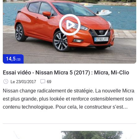
14,5
/20
Essai vidéo - Nissan Micra 5 (2017) : Micra, Mi-Clio
Le 23/01/2017
69
Nissan change radicalement de stratégie. La nouvelle Micra
est plus grande, plus lookée et renforce ostensiblement son
contenu technologique. Pour cela, le constructeur s’est
appuyé sur son partenaire de l’Alliance, Renault. La
nouvelle Micra est-elle une vraie Nissan ou une simple Clio
rebadgée ? Essai de la version IG-T 90.