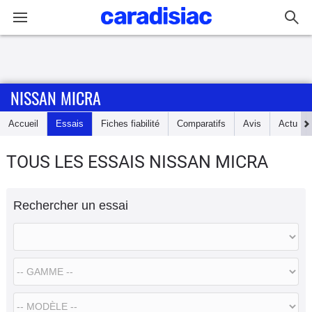
Connexion / Inscription
NISSAN MICRA
Accueil
Accueil
Essais
Fiches fiabilité
Comparatifs
Avis
Actu
Actu
TOUS LES ESSAIS NISSAN MICRA
Essais
Rechercher un essai
Guide
d'achat
Electriques
Utilitaires