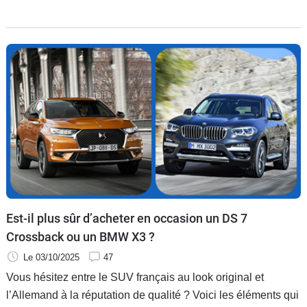
milliard d’euros pour le site de Mulhouse. Ébruité par
l’Élysée, ce plan de relance sécurise l’avenir des 4 500
salariés alsaciens avec l’attribution de trois futurs modèles
Peugeot du segment C.
Est-il plus sûr d’acheter en occasion un DS 7
Crossback ou un BMW X3 ?
Le 03/10/2025
47
Vous hésitez entre le SUV français au look original et
l’Allemand à la réputation de qualité ? Voici les éléments qui