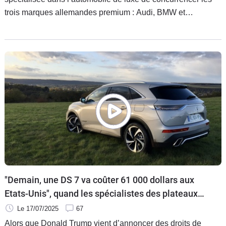
trois marques allemandes premium : Audi, BMW et
Mercedes. Le constructeur DS Automobiles le sait trop bien
puisque ses ventes sont toujours limitées. Avec le futur SUV
DS N°7, la marque française espère bien voir enfin ses
ventes décoller.
"Demain, une DS 7 va coûter 61 000 dollars aux
Etats-Unis", quand les spécialistes des plateaux
s'emmêlent un peu les pinceaux
Le 17/07/2025
67
Alors que Donald Trump vient d’annoncer des droits de