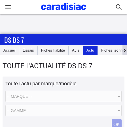
Connexion / Inscription
DS DS 7
Accueil
Accueil
Essais
Fiches fiabilité
Avis
Actu
Fiches techniq
Actu
TOUTE L'ACTUALITÉ DS DS 7
Essais
Toute l'actu par marque/modèle
Guide
d'achat
Electriques
Utilitaires
OK