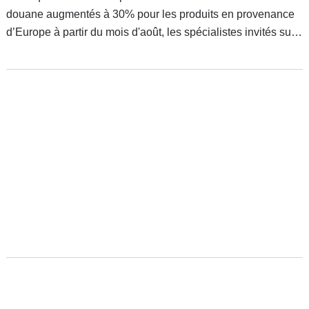
douane augmentés à 30% pour les produits en provenance
d’Europe à partir du mois d'août, les spécialistes invités sur
les plateaux de télévision estiment les conséquences
potentielles de ces mesures. Avec quelques surprises.