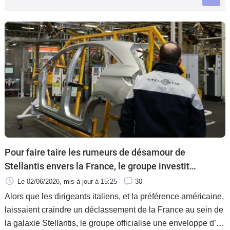
Flottes
Auto
Services
Forum
Moto
Marques
Pour faire taire les rumeurs de désamour de
Stellantis envers la France, le groupe investit
1 milliard dans l’hexagone
Le 02/06/2026
, mis à jour
à 15:25
30
Alors que les dirigeants italiens, et la préférence américaine,
laissaient craindre un déclassement de la France au sein de
la galaxie Stellantis, le groupe officialise une enveloppe d’un