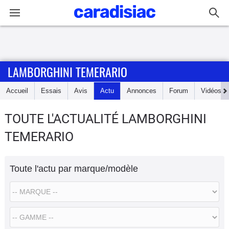
Connexion / Inscription
LAMBORGHINI TEMERARIO
Accueil
Accueil
Essais
Avis
Actu
Annonces
Forum
Vidéos
Actu
TOUTE L'ACTUALITÉ LAMBORGHINI
Essais
TEMERARIO
Guide
d'achat
Toute l'actu par marque/modèle
Electriques
Utilitaires