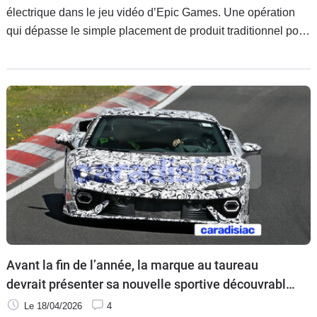
électrique dans le jeu vidéo d’Epic Games. Une opération
qui dépasse le simple placement de produit traditionnel pour
transformer l’expérience client réelle.
Avant la fin de l’année, la marque au taureau
devrait présenter sa nouvelle sportive découvrable,
la Lamborghini Temerario Spyder
Le 18/04/2026
4