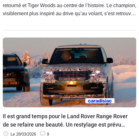
retourné et Tiger Woods au centre de l’histoire. Le champion,
visiblement plus inspiré au drive qu’au volant, s’est retrouvé
arrêté après un accident pour le moins spectaculaire.
Il est grand temps pour le Land Rover Range Rover
de se refaire une beauté. Un restylage est prévu
pour le début 2027.
Le 28/03/2026
9