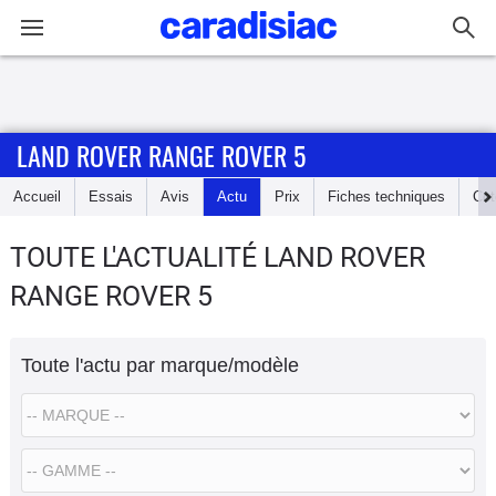
Connexion / Inscription
LAND ROVER RANGE ROVER 5
Accueil
Accueil
Essais
Avis
Actu
Prix
Fiches techniques
Cot
Actu
TOUTE L'ACTUALITÉ LAND ROVER
Essais
RANGE ROVER 5
Guide
d'achat
Toute l'actu par marque/modèle
Electriques
Utilitaires