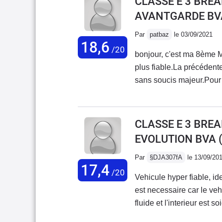
CLASSE E 3 BREA
sensation extraordinaire
AVANTGARDE BV
au automatique 7G-Troni
alentours de 6 à 8 litres
Par
patbaz
le 03/09/2021
18,6
phase1 a rencontré bon 
/20
bonjour, c'est ma 8ème M
phase 2 toutefois se dist
plus fiable.La précédent
bel aspect esthétique.Ce
sans soucis majeur.Pour a
rencontré bon nombre de 
68 ans) c'est avec celles 
ce jour, les défaut que l'o
bientôt 17 ans elle paraî
CLASSE E 3 BREA
EVOLUTION BVA
Par
§DJA307fA
le 13/09/20
17,4
/20
Vehicule hyper fiable, id
est necessaire car le veh
fluide et l'interieur est
optimale 170 longueur a plat sur 120 de lar