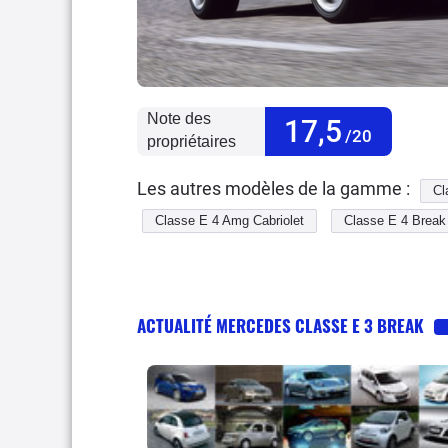
Note des
17,5
/20
propriétaires
Les autres modèles de la gamme :
Cl
Classe E 4 Amg Cabriolet
Classe E 4 Break
Classe E 5 Amg Cabriolet
Classe E 5 Break
Classe E 6
Classe E 6 Amg
Classe E
ACTUALITÉ MERCEDES CLASSE E 3 BREAK