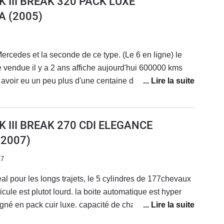
K III BREAK 320 PACK LUXE
 avec son moteur de 190 cv sous le capot, et sa boîte
A
(2005)
c permet de garder une consommation correct aux
 au 100. La S211 en phase 2 est le modèle à opter car la
nombre de problèmes entre 2002 et début 2006.La
ercedes et la seconde de ce type. (Le 6 en ligne) le
ingue par les rétroviseurs qui ont naturellement un plus
e vendue il y a 2 ans affiche aujourd'hui 600000 kms
pendant avec ses 17 années d'existence, elle a
voir eu un peu plus d'une centaine de voitures, (j'ai
travaux qui reste tout de même honnête pour cet age.
ci que j'ai pris le plus de plaisir. Je cherche encore a
n pourrait lui attribuer.Autrement dit elle est parfaite et a
t neuve a côté de toutes les autres de son âge.
K III BREAK 270 CDI ELEGANCE
Cordialement et bonne lecture PB
(2007)
17
eal pour les longs trajets, le 5 cylindres de 177chevaux
icule est plutot lourd. la boite automatique est hyper
 soigné en pack cuir luxe. capacité de chargement
ge , ideal pour le métier d'antiquaire