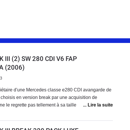
 III (2) SW 280 CDI V6 FAP
A
(2006)
23
riétaire d'une Mercedes classe e280 CDI avangarde de
 choisis en version break par une acquisition de
e le regrette pas tellement à sa taille car de l'intérieur,
se mais pour ce qui est de l'extérieur pas toujours
ment, enfin le coffre est spacieux et contient même un
nt d’accessoires.Néanmoins le 6 cylindres donne une