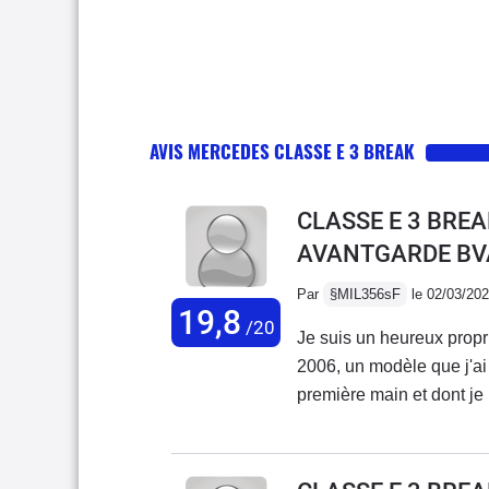
AVIS MERCEDES CLASSE E 3 BREAK
CLASSE E 3 BREAK
AVANTGARDE BV
Par
§MIL356sF
le 02/03/20
19,8
/20
Je suis un heureux prop
2006, un modèle que j'ai
première main et dont je n
elle est vraiment spacieu
évident pour le stationne
compartiment de rangeme