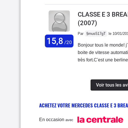
par exemple.
CLASSE E 3 BREA
(2007)
Par
§mus517gT
le 10/01/20
15,8
/20
Bonjour tous le monde! j
boite de vitesse automat
très fort.C'est une berlin
seulement, c'est une grand
acheter et pour la fiabili
francaises qui ne tenez 
Voir tous les a
140km:h la consommation 
pour commencer a consomm
ACHETEZ VOTRE MERCEDES CLASSE E 3 BRE
atonomie de 1240 kms a 
l'avangarde est plus rab
les cassis...on m"a toujo
En occasion
avec
personnes âgées eh bien 