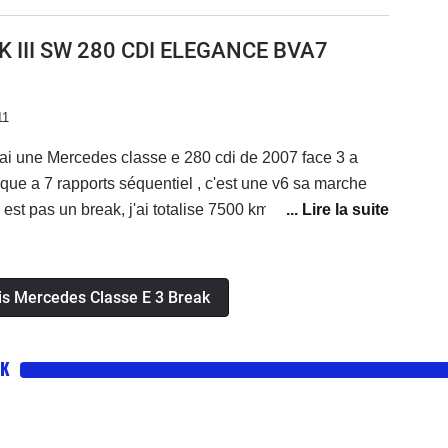
K III SW 280 CDI ELEGANCE BVA7
11
'ai une Mercedes classe e 280 cdi de 2007 face 3 a
ique a 7 rapports séquentiel , c'est une v6 sa marche
e est pas un break, j'ai totalise 7500 kms en 2 mois
e routiere tres confortable , c'est pour cela que je l'ai
te de la marque et du moteur....J'en avais marre des
pas le cou....Pour une vitesse moyenne entre 130 et
vis Mercedes Classe E 3 Break
est de 8.0l pas plus...il faut depasse les 175km:h
er 8.5l.Le reservoir fait 80 litres vous avez une
AK
peu pres.Moi j'ai le modele elegance, parce que
aisser, donc vous toucher plus dans les souterrains ou
urs dit que les boites automatique, c"était pour les
non c'est très agréable surtout quand vous faites de la