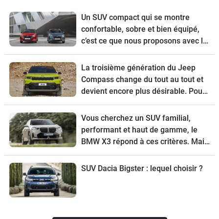
Un SUV compact qui se montre
confortable, sobre et bien équipé,
c’est ce que nous proposons avec le
guide d’achat du Nissan Qashqai
restylé.
La troisième génération du Jeep
Compass change du tout au tout et
devient encore plus désirable. Pour
tout connaître de ce modèle, voici
son guide d’achat.
Vous cherchez un SUV familial,
performant et haut de gamme, le
BMW X3 répond à ces critères. Mais
pour choisir la meilleure version,
suivez le guide.
SUV Dacia Bigster : lequel choisir ?