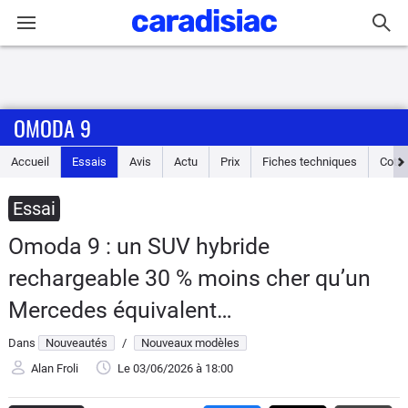
Connexion / Inscription
OMODA 9
Accueil
Accueil
Essais
Avis
Actu
Prix
Fiches techniques
Cote
Actu
Essai
Essais
Omoda 9 : un SUV hybride
Guide
rechargeable 30 % moins cher qu’un
d'achat
Mercedes équivalent…
Electriques
Dans
Nouveautés
/
Nouveaux modèles
Alan Froli
Le 03/06/2026
à 18:00
Utilitaires