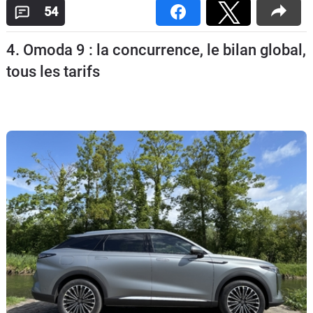
54
Flottes
Auto
4. Omoda 9 : la concurrence, le bilan global,
Services
tous les tarifs
Forum
Moto
Marques