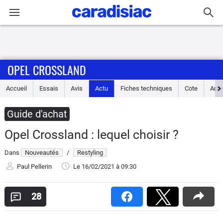
Connexion / Inscription
OPEL CROSSLAND
Accueil
Accueil
Essais
Avis
Actu
Fiches techniques
Cote
Ann
Actu
Guide d'achat
Essais
Opel Crossland : lequel choisir ?
Guide
Dans
Nouveautés
/
Restyling
d'achat
Paul Pellerin
Le 16/02/2021
à 09:30
Electriques
28
Utilitaires