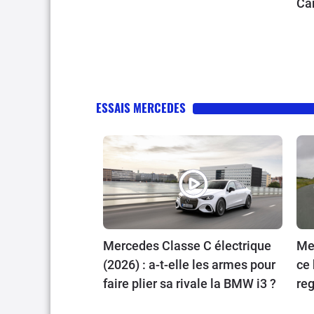
Ca
ESSAIS MERCEDES
Mercedes Classe C électrique
Me
(2026) : a-t-elle les armes pour
ce 
faire plier sa rivale la BMW i3 ?
reg
th