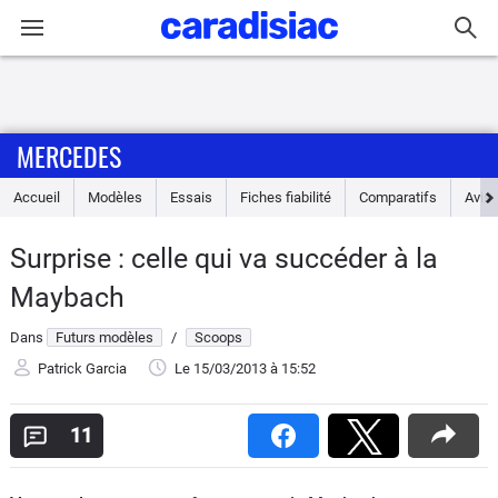
Connexion / Inscription
MERCEDES
Accueil
Accueil
Modèles
Essais
Fiches fiabilité
Comparatifs
Avis
Actu
Surprise : celle qui va succéder à la
Essais
Maybach
Guide
Dans
Futurs modèles
/
Scoops
d'achat
Patrick Garcia
Le 15/03/2013
à 15:52
Electriques
11
Utilitaires