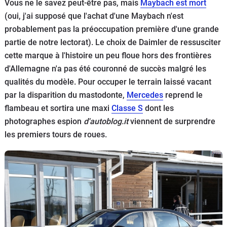
Vous ne le savez peut-être pas, mais
Maybach est mort
Flottes
(oui, j'ai supposé que l'achat d'une Maybach n'est
Auto
probablement pas la préoccupation première d'une grande
partie de notre lectorat). Le choix de Daimler de ressusciter
Services
cette marque à l'histoire un peu floue hors des frontières
d'Allemagne n'a pas été couronné de succès malgré les
Forum
qualités du modèle. Pour occuper le terrain laissé vacant
par la disparition du mastodonte,
Mercedes
reprend le
Moto
flambeau et sortira une maxi
Classe S
dont les
photographes espion
d'autoblog.it
viennent de surprendre
Marques
les premiers tours de roues.