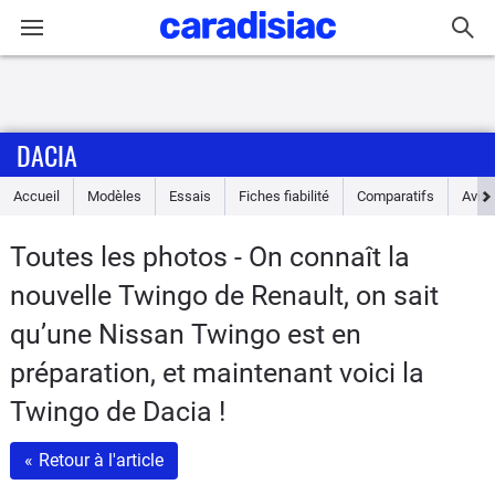
Connexion / Inscription
DACIA
Accueil
Accueil
Modèles
Essais
Fiches fiabilité
Comparatifs
Avis
Actu
Toutes les photos - On connaît la
Essais
nouvelle Twingo de Renault, on sait
Guide
qu’une Nissan Twingo est en
d'achat
préparation, et maintenant voici la
Twingo de Dacia !
Electriques
«
Retour à l'article
Utilitaires