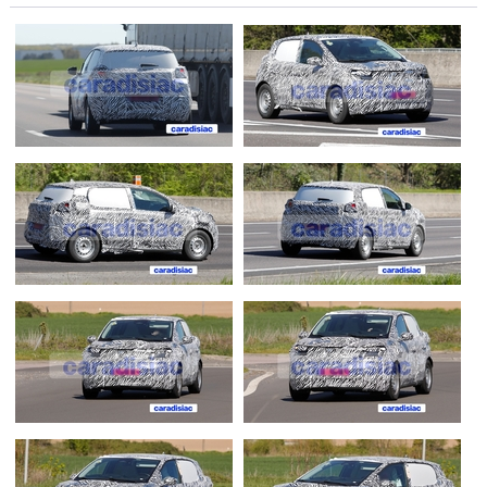
Flottes
Auto
Services
Forum
Moto
Marques