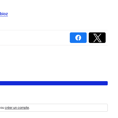
bioz
ou
créer un compte
.