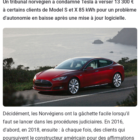
Un tribunal norvégien a condamné Tesla à verser 13 300 €
Flottes
à certains clients de Model S et X 85 kWh pour un problème
Auto
d'autonomie en baisse après une mise à jour logicielle.
Services
Forum
Moto
Marques
Décidément, les Norvégiens ont la gâchette facile lorsqu'il
faut se lancer dans les procédures judiciaires. En 2016,
d'abord, en 2018, ensuite : à chaque fois, des clients qui
poursuivent le constructeur américain pour des affirmations