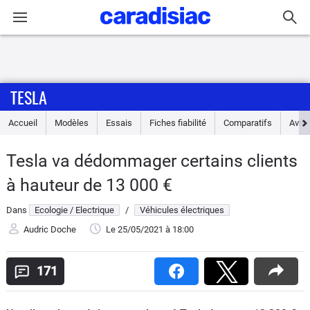
Connexion / Inscription
TESLA
Accueil
Accueil
Modèles
Essais
Fiches fiabilité
Comparatifs
Avis
Actu
Tesla va dédommager certains clients
Essais
à hauteur de 13 000 €
Guide
Dans
Ecologie / Electrique
/
Véhicules électriques
d'achat
Audric Doche
Le 25/05/2021
à 18:00
Electriques
171
Utilitaires