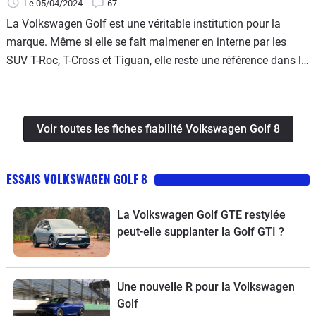
Le 05/04/2024
67
La Volkswagen Golf est une véritable institution pour la
marque. Même si elle se fait malmener en interne par les
SUV T-Roc, T-Cross et Tiguan, elle reste une référence dans la
catégorie des compactes depuis son apparition en 1974. Au
fil des générations, la cinquantenaire a toujours su évoluer
sans jamais perturber ses propriétaires.
Voir toutes les fiches fiabilité Volkswagen Golf 8
ESSAIS VOLKSWAGEN GOLF 8
La Volkswagen Golf GTE restylée
peut-elle supplanter la Golf GTI ?
Une nouvelle R pour la Volkswagen
Golf