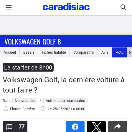
Connexion / Inscription
VOLKSWAGEN GOLF 8
Accueil
Accueil
Essais
Fiches fiabilité
Comparatifs
Avis
Actu
Actu
Le starter de 8h00
Essais
Volkswagen Golf, la dernière voiture à
Guide
tout faire ?
d'achat
Dans
Nouveautés
/
Autres actu nouveautés
Electriques
Florent Ferrière
Le 25/05/2021
à 08:00
Utilitaires
77