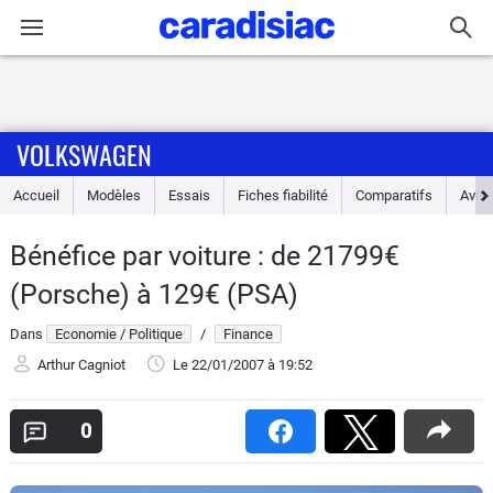
Connexion / Inscription
VOLKSWAGEN
Accueil
Accueil
Modèles
Essais
Fiches fiabilité
Comparatifs
Avis
Actu
Bénéfice par voiture : de 21799€
Essais
(Porsche) à 129€ (PSA)
Guide
Dans
Economie / Politique
/
Finance
d'achat
Arthur Cagniot
Le 22/01/2007
à 19:52
Electriques
0
Utilitaires