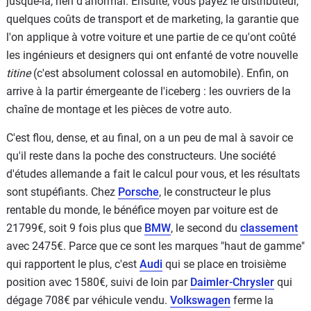
jusque-là, rien d'anormal. Ensuite, vous payez le distributeur,
quelques coûts de transport et de marketing, la garantie que
l'on applique à votre voiture et une partie de ce qu'ont coûté
les ingénieurs et designers qui ont enfanté de votre nouvelle
titine
(c'est absolument colossal en automobile). Enfin, on
arrive à la partir émergeante de l'iceberg : les ouvriers de la
chaîne de montage et les pièces de votre auto.
C'est flou, dense, et au final, on a un peu de mal à savoir ce
qu'il reste dans la poche des constructeurs. Une société
d'études allemande a fait le calcul pour vous, et les résultats
sont stupéfiants. Chez
Porsche
, le constructeur le plus
rentable du monde, le bénéfice moyen par voiture est de
21799€, soit 9 fois plus que
BMW
, le second du
classement
avec 2475€. Parce que ce sont les marques "haut de gamme"
qui rapportent le plus, c'est
Audi
qui se place en troisième
position avec 1580€, suivi de loin par
Daimler-Chrysler
qui
dégage 708€ par véhicule vendu.
Volkswagen
ferme la