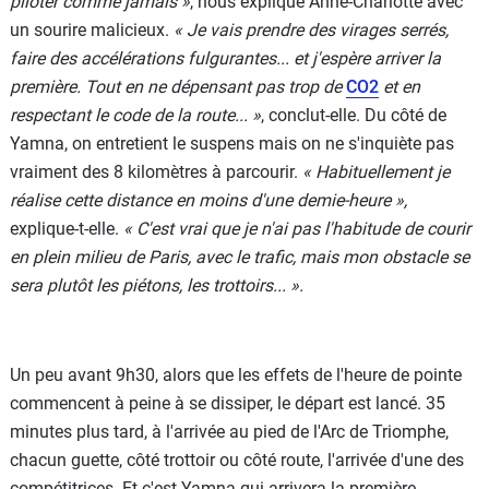
piloter comme jamais »
, nous explique Anne-Charlotte avec
un sourire malicieux.
« Je vais prendre des virages serrés,
faire des accélérations fulgurantes... et j'espère arriver la
première. Tout en ne dépensant pas trop de
CO2
et en
respectant le code de la route... »
, conclut-elle. Du côté de
Yamna, on entretient le suspens mais on ne s'inquiète pas
vraiment des 8 kilomètres à parcourir.
« Habituellement je
réalise cette distance en moins d'une demie-heure »,
explique-t-elle.
« C'est vrai que je n'ai pas l'habitude de courir
en plein milieu de Paris, avec le trafic, mais mon obstacle se
sera plutôt les piétons, les trottoirs... ».
Un peu avant 9h30, alors que les effets de l'heure de pointe
commencent à peine à se dissiper, le départ est lancé. 35
minutes plus tard, à l'arrivée au pied de l'Arc de Triomphe,
chacun guette, côté trottoir ou côté route, l'arrivée d'une des
compétitrices. Et c'est Yamna qui arrivera la première,