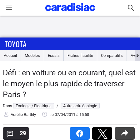
Connexion / Inscription
TOYOTA
Accueil
Accueil
Modèles
Essais
Fiches fiabilité
Comparatifs
Avis
Actu
Défi : en voiture ou en courant, quel est
Essais
le moyen le plus rapide de traverser
Guide
Paris ?
d'achat
Dans
Ecologie / Electrique
/
Autre actu écologie
Electriques
Aurélie Barthly
Le 07/04/2011
à 15:58
Utilitaires
29