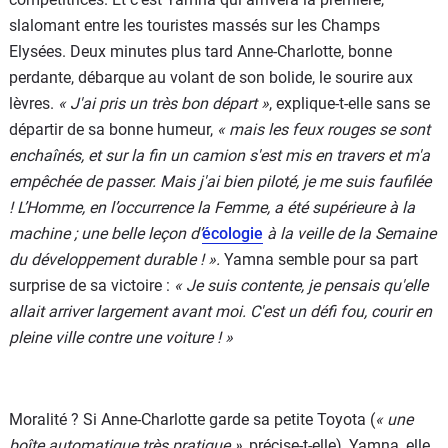
slalomant entre les touristes massés sur les Champs
Elysées. Deux minutes plus tard Anne-Charlotte, bonne
perdante, débarque au volant de son bolide, le sourire aux
lèvres.
« J'ai pris un très bon départ »
, explique-t-elle sans se
départir de sa bonne humeur,
« mais les feux rouges se sont
enchaînés, et sur la fin un camion s'est mis en travers et m'a
empêchée de passer. Mais j'ai bien piloté, je me suis faufilée
! L
’Homme, en l’occurrence la Femme, a été supérieure à la
machine ; une belle leçon d’
écologie
à la veille de la Semaine
du développement durable !
».
Yamna semble pour sa part
surprise de sa victoire :
« Je suis contente, je pensais qu'elle
allait arriver largement avant moi. C'est un défi fou, courir en
pleine ville contre une voiture ! »
Moralité ? Si Anne-Charlotte garde sa petite Toyota (
« une
boîte automatique très pratique »
, précise-t-elle), Yamna, elle,