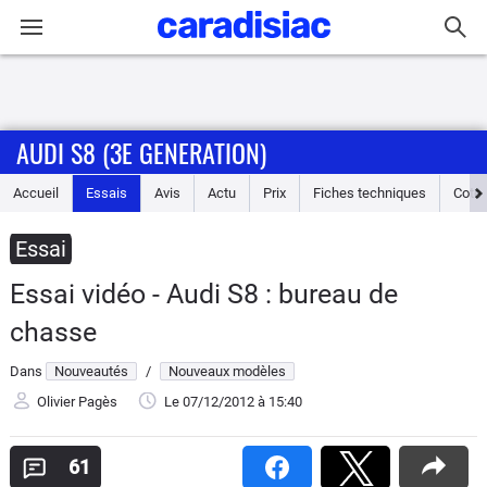
Connexion / Inscription
AUDI S8 (3E GENERATION)
Accueil
Accueil
Essais
Avis
Actu
Prix
Fiches techniques
Cote
Actu
Essai
Essais
Essai vidéo - Audi S8 : bureau de
Guide
chasse
d'achat
Dans
Nouveautés
/
Nouveaux modèles
Electriques
Olivier Pagès
Le 07/12/2012
à 15:40
Utilitaires
61