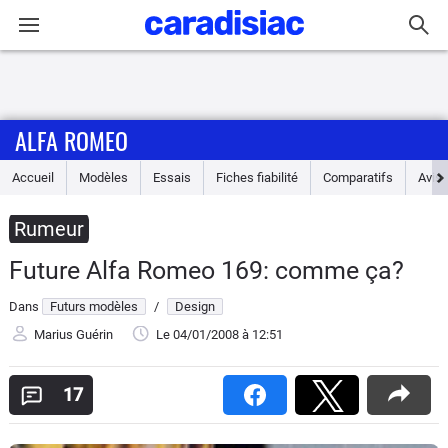
Connexion / Inscription
ALFA ROMEO
Accueil
Accueil
Modèles
Essais
Fiches fiabilité
Comparatifs
Avis
Actu
Rumeur
Essais
Future Alfa Romeo 169: comme ça?
Guide
Dans
Futurs modèles
/
Design
d'achat
Marius Guérin
Le 04/01/2008
à 12:51
Electriques
17
Utilitaires