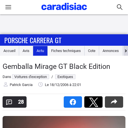
Connexion / Inscription
PORSCHE CARRERA GT
Accueil
Accueil
Avis
Actu
Fiches techniques
Cote
Annonces
Actu
Gemballa Mirage GT Black Edition
Essais
Dans
Voitures d'exception
/
Exotiques
Guide
Patrick Garcia
Le 18/12/2006
à 22:01
d'achat
28
Electriques
Utilitaires