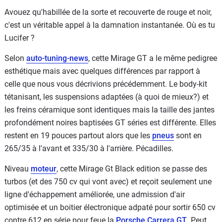
Avouez qu'habillée de la sorte et recouverte de rouge et noir,
c'est un véritable appel à la damnation instantanée. Où es tu
Lucifer ?
Selon
auto-tuning-news
, cette Mirage GT a le même pedigree
esthétique mais avec quelques différences par rapport à
celle que nous vous décrivions précédemment. Le body-kit
tétanisant, les suspensions adaptées (à quoi de mieux?) et
les freins céramique sont identiques mais la taille des jantes
profondément noires baptisées GT séries est différente. Elles
restent en 19 pouces partout alors que les
pneus
sont en
265/35 à l'avant et 335/30 à l'arrière. Pécadilles.
Niveau
moteur
, cette Mirage Gt Black edition se passe des
turbos (et des 750 cv qui vont avec) et reçoit seulement une
ligne d'échappement améliorée, une admission d'air
optimisée et un boitier électronique adpaté pour sortir 650 cv
contre 612 en série pour feue la
Porsche Carrera GT
. Peut