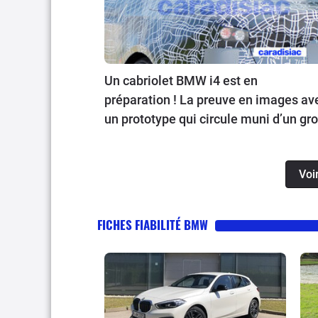
Un cabriolet BMW i4 est en
préparation ! La preuve en images av
un prototype qui circule muni d’un gr
camouflage sur les routes allemande
Voi
FICHES FIABILITÉ BMW