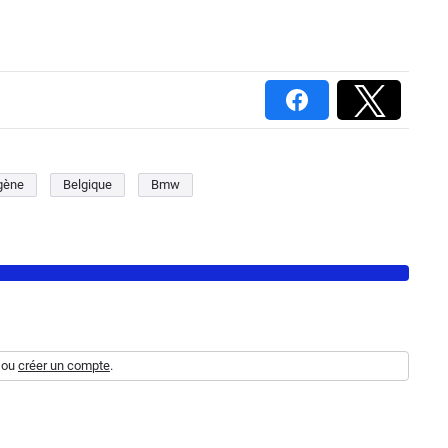
gène
Belgique
Bmw
ou
créer un compte
.