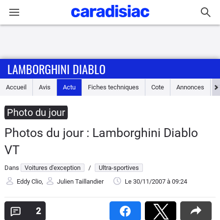
Connexion / Inscription
LAMBORGHINI DIABLO
Accueil
Accueil
Avis
Actu
Fiches techniques
Cote
Annonces
Actu
Photo du jour
Essais
Photos du jour : Lamborghini Diablo
Guide
VT
d'achat
Dans
Voitures d'exception
/
Ultra-sportives
Electriques
Eddy Clio
,
Julien Taillandier
Le 30/11/2007
à 09:24
Utilitaires
2