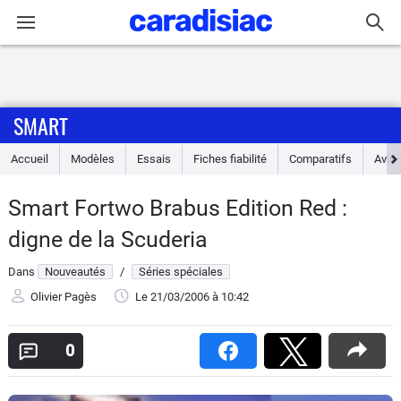
Connexion / Inscription
SMART
Accueil
Accueil
Modèles
Essais
Fiches fiabilité
Comparatifs
Avis
Actu
Smart Fortwo Brabus Edition Red :
Essais
digne de la Scuderia
Guide
Dans
Nouveautés
/
Séries spéciales
d'achat
Olivier Pagès
Le 21/03/2006
à 10:42
Electriques
0
Utilitaires