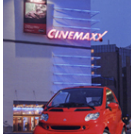
Flottes
Auto
Services
Forum
Moto
Marques