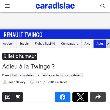
Connexion / Inscription
RENAULT TWINGO
Accueil
Accueil
Essais
Fiches fiabilité
Comparatifs
Avis
Actu
Actu
Billet d'humeur
Essais
Adieu à la Twingo ?
Guide
Dans
Futurs modèles
/
Autres actu futurs modèles
d'achat
Jean Savary
Le 13/05/2019
à 16:28
Electriques
80
Utilitaires