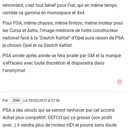
Si oui, dans quelle situation ça pourrait arriver ?
remontent, c'est tout bénef pour Fiat, qui en même temps
comble sa gamme en monospace et 4x4.
Bah non, finalement non. :)
Pour PSA, même chassis, même finition, même moteur pour
J'espère avoir été clair.
les Corsa et Astra, l'image médiocre de notre constructeur
A+
national face à la "Deutch Kalitat" d'Opel aura raison de PSA
je choisis Opel et sa Deutch kalitat.
PSA année après année se fera avaler par GM et la marque
s'effacera avec toute discrétion et disparaitra dans
l'anonymat
Par
2t90
Le 29/02/2012
à 21:36
PSA a des atouts qui se verront renforcer par cet accord.
Achat plus competitif, GEFCO qui va grossir (son profit
avec..) il vendra plus de moteur HDI et pourra sans doute