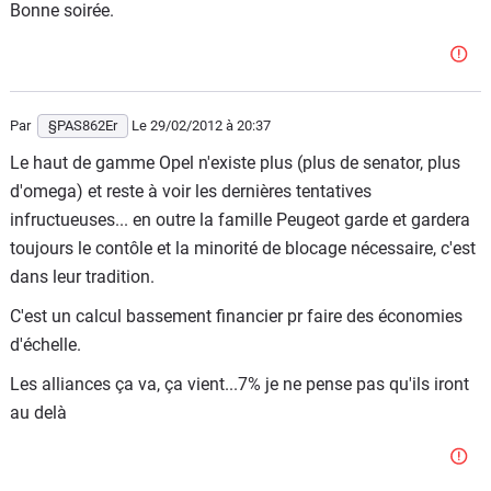
Bonne soirée.
Et par quels moyens (rachat d'actions avec ses bénéfices
?).
Alors là aussi, à voir comment dans les "petits caractères"
contractuels.
Par
§PAS862Er
Le 29/02/2012
à 20:37
Sur le même sujet :
Le haut de gamme Opel n'existe plus (plus de senator, plus
d'omega) et reste à voir les dernières tentatives
Citroen peut-il redevenir indépendant ?
infructueuses... en outre la famille Peugeot garde et gardera
Non. Citroën est une filiale à 100% de PSA. Il faudrait que
toujours le contôle et la minorité de blocage nécessaire, c'est
Peugeot décide de vendre Citroën, ce qui n'a aucun sens
dans leur tradition.
aujourd'hui car les 2 marques sont très intégrées et
C'est un calcul bassement financier pr faire des économies
n'auraient pas la même valeur séparées.
d'échelle.
Porsche peut-il reprendre son indépendance vis à vis de
Les alliances ça va, ça vient...7% je ne pense pas qu'ils iront
Volkswagen ?
au delà
Non, là je crois que c'est cuit pour Porsche. Soit ils étaient
en faillite, soit ils signaient ce que VW voulait qu'ils
signent. Je serais surpris que VW leur ait donné une porte