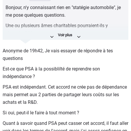
Ps : j'aime beaucoup lire vos commentaires où j'apprends
Bonjour, n'y connaissant rien en "statégie automobile", je
beaucoup de choses
me pose quelques questions.
Une ou plusieurs âmes charitables pourraient-ils y
répondre ? Merci.
Est-ce que PSA à la possiblilté de reprendre son
Anonyme de 19h42, Je vais essayer de répondre à tes
indépendance ?
questions
Si oui, peut-il le faire à tout moment ?
Est-ce que PSA à la possiblilté de reprendre son
Et par quels moyens (rachat d'actions avec ses bénéfices
indépendance ?
?).
PSA est indépendant. Cet accord ne crée pas de dépendance
Sur le même sujet :
mais permet aux 2 parties de partager leurs coûts sur les
Citroen peut-il redevenir indépendant ?
achats et la R&D.
Porsche peut-il reprendre son indépendance vis à vis de
Si oui, peut-il le faire à tout moment ?
Volkswagen ?
Quant à savoir quand PSA peut casser cet accord, il faut aller
Et Nissan avec Renault ?
voir dans les termes de l'accord, mais j'ai assez confiance en