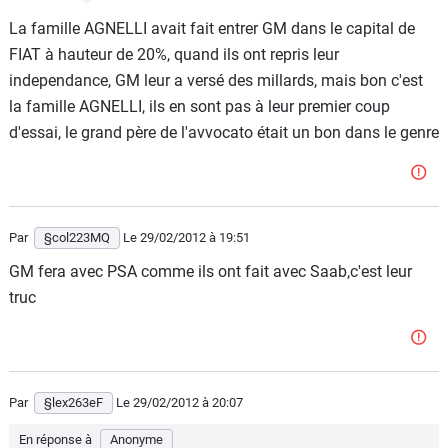
Est-ce que PSA à la possiblilté de reprendre son
La famille AGNELLI avait fait entrer GM dans le capital de
indépendance ?
FIAT à hauteur de 20%, quand ils ont repris leur
Si oui, peut-il le faire à tout moment ?
independance, GM leur a versé des millards, mais bon c'est
Et par quels moyens (rachat d'actions avec ses bénéfices
la famille AGNELLI, ils en sont pas à leur premier coup
?).
d'essai, le grand père de l'avvocato était un bon dans le genre
Sur le même sujet :
Citroen peut-il redevenir indépendant ?
Porsche peut-il reprendre son indépendance vis à vis de
Par
§col223MQ
Le 29/02/2012
à 19:51
Volkswagen ?
GM fera avec PSA comme ils ont fait avec Saab,c'est leur
truc
Et Nissan avec Renault ?
Dans le cas Nissan-Renault, la situation peut-elle
s'inverser : rachat de Renault par Nissan ?
Si oui, dans quelle situation ça pourrait arriver ?
Par
§lex263eF
Le 29/02/2012
à 20:07
Merci à tous pour vos réponses.
En réponse à
Anonyme