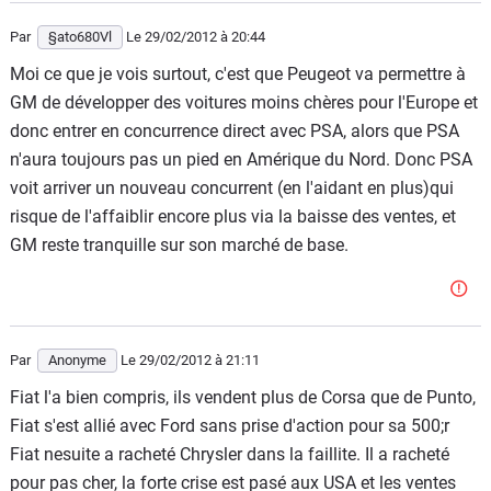
de sortie ;)
Par
§ato680Vl
Le 29/02/2012
à 20:44
Et Nissan avec Renault ?
Moi ce que je vois surtout, c'est que Peugeot va permettre à
Renault possède un peu plus de 44% de Nissa.
GM de développer des voitures moins chères pour l'Europe et
Stratégiquement c'est bien joué car officiellement, Renault
donc entrer en concurrence direct avec PSA, alors que PSA
ne contrôle pas Nissan (il faudrait pour ça avoir 50%+1
n'aura toujours pas un pied en Amérique du Nord. Donc PSA
action) mais dans les faits, avec 44.3%, Renault prend les
voit arriver un nouveau concurrent (en l'aidant en plus)qui
décisions et a placé ses cadres au sein de Nissan.
risque de l'affaiblir encore plus via la baisse des ventes, et
GM reste tranquille sur son marché de base.
Dans le cas Nissan-Renault, la situation peut-elle
s'inverser : rachat de Renault par Nissan ?
Imaginons que par miracle, Nissan parvienne à démarrer
un rachat d'actions de Renault sans que Renault le voit, il
Par
Anonyme
Le 29/02/2012
à 21:11
suffirait que Renault rachète 6% des actions de Nissan
Fiat l'a bien compris, ils vendent plus de Corsa que de Punto,
pour en prendre le contrôle effectif... Bref, non. A noter que
Fiat s'est allié avec Ford sans prise d'action pour sa 500;r
Nissan possède 15% des actions de Renault, à égalité
Fiat nesuite a racheté Chrysler dans la faillite. Il a racheté
avec l'état Français.
pour pas cher, la forte crise est pasé aux USA et les ventes