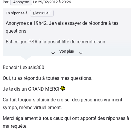
Par
Anonyme
Le 29/02/2012
à 20:26
En réponse à
§lex263eF
Anonyme de 19h42, Je vais essayer de répondre à tes
questions
Est-ce que PSA à la possiblilté de reprendre son
indépendance ?
PSA est indépendant. Cet accord ne crée pas de
Bonsoir Lexusis300
dépendance mais permet aux 2 parties de partager leurs
coûts sur les achats et la R&D.
Oui, tu as répondu à toutes mes questions.
Si oui, peut-il le faire à tout moment ?
Je te dis un GRAND MERCI
Quant à savoir quand PSA peut casser cet accord, il faut
Ca fait toujours plaisir de croiser des personnes vraiment
aller voir dans les termes de l'accord, mais j'ai assez
sympa, même virtuellement.
confiance en Peugeot (n'oublions pas qu'il s'agit d'une
Merci également à tous ceux qui ont apporté des réponses à
entreprise familiale) pour avoir trouvé des moyens de le
ma requête.
faire.