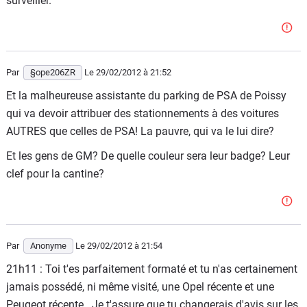
surveiller.
Par
§ope206ZR
Le 29/02/2012
à 21:52
Et la malheureuse assistante du parking de PSA de Poissy
qui va devoir attribuer des stationnements à des voitures
AUTRES que celles de PSA! La pauvre, qui va le lui dire?
Et les gens de GM? De quelle couleur sera leur badge? Leur
clef pour la cantine?
Par
Anonyme
Le 29/02/2012
à 21:54
21h11 : Toi t'es parfaitement formaté et tu n'as certainement
jamais possédé, ni même visité, une Opel récente et une
Peugeot récente.. Je t'assure que tu changerais d'avis sur les