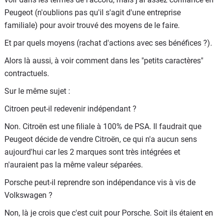
Peugeot (n'oublions pas qu'il s'agit d'une entreprise
Dans le cas Nissan-Renault, la situation peut-elle
familiale) pour avoir trouvé des moyens de le faire.
s'inverser : rachat de Renault par Nissan ?
Et par quels moyens (rachat d'actions avec ses bénéfices ?).
Si oui, dans quelle situation ça pourrait arriver ?
Alors là aussi, à voir comment dans les "petits caractères"
Merci à tous pour vos réponses.
contractuels.
Ps : j'aime beaucoup lire vos commentaires où j'apprends
Sur le même sujet :
beaucoup de choses
Citroen peut-il redevenir indépendant ?
Non. Citroën est une filiale à 100% de PSA. Il faudrait que
Peugeot décide de vendre Citroën, ce qui n'a aucun sens
aujourd'hui car les 2 marques sont très intégrées et
n'auraient pas la même valeur séparées.
Porsche peut-il reprendre son indépendance vis à vis de
Volkswagen ?
Non, là je crois que c'est cuit pour Porsche. Soit ils étaient en