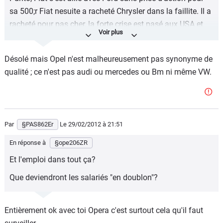
sa 500;r Fiat nesuite a racheté Chrysler dans la faillite. Il a
racheté pour pas cher, la forte crise est pasé aux USA et
les ventes remontent, c'est tout bénef pour Fiat, qui en
même temps comble sa gamme en monospace et 4x4.
Désolé mais Opel n'est malheureusement pas synonyme de
Pour PSA, même chassis, même finition, même moteur
qualité ; ce n'est pas audi ou mercedes ou Bm ni même VW.
pour les Corsa et Astra, l'image médiocre de notre
constructeur national face à la "Deutch Kalitat" d'Opel
aura raison de PSA je choisis Opel et sa Deutch kalitat.
PSA année après année se fera avaler par GM et la
Par
§PAS862Er
Le 29/02/2012
à 21:51
marque s'effacera avec toute discrétion et disparaitra
En réponse à
§ope206ZR
dans l'anonymat
Et l'emploi dans tout ça?
Que deviendront les salariés "en doublon"?
Entièrement ok avec toi Opera c'est surtout cela qu'il faut