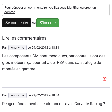
Flottes
Pour déposer un commentaire, veuillez vous
identifier
ou
créer un
Auto
compte
.
Se connecter
S'inscrire
ou
Services
Forum
Lire les commentaires
Par
Anonyme
Le 29/02/2012
à 18:31
Moto
Les composants GM sont merdiques, par contre ils ont des
gros moteurs, ça pourrait aider PSA dans sa stratégie de
Marques
montée en gamme.
Par
Anonyme
Le 29/02/2012
à 18:34
Peugeot finalement en endurance... avec Corvette Racing ?