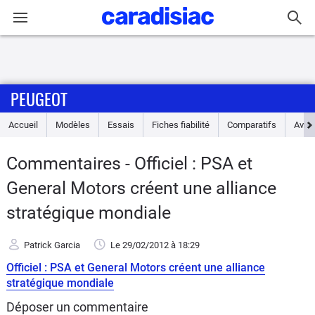
Connexion / Inscription
PEUGEOT
Accueil
Accueil
Modèles
Essais
Fiches fiabilité
Comparatifs
Avis
Actu
Commentaires - Officiel : PSA et
Essais
General Motors créent une alliance
Guide
stratégique mondiale
d'achat
Patrick Garcia
Le 29/02/2012
à 18:29
Electriques
Officiel : PSA et General Motors créent une alliance
stratégique mondiale
Utilitaires
Déposer un commentaire